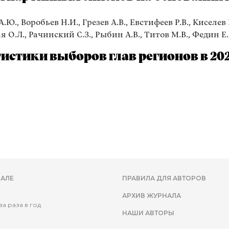
Ю., Воробьев Н.И., Грезев А.В., Евстифеев Р.В., Киселев К
 О.Л., Рачинский С.З., Рыбин А.В., Титов М.В., Федин Е.
истики выборов глав регионов в 202
АЛЕ
ПРАВИЛА ДЛЯ АВТОРОВ
АРХИВ ЖУРНАЛА
а раза в год.
НАШИ АВТОРЫ