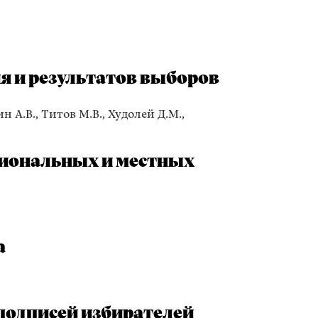
 и результатов выборов
н А.В., Титов М.В., Худолей Д.М.,
гиональных и местных
а
подписей избирателей