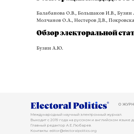
Балабанова О.В., Большаков И.В., Бузин А.
Молчанов О.А., Нестеров Д.В., Покровская
Обзор электоральной стат
Бузин А.Ю.
О ЖУРН
Международный научный электронный журнал.
Выходит с 2019 года на русском и английском языке дв
Главный редактор А.Е.Любарев.
Контакты:
editor@electoralpolitics.org