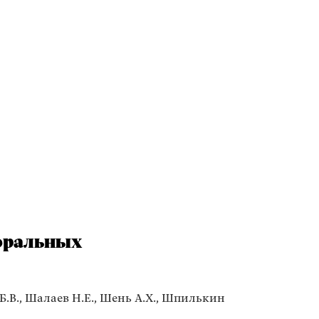
оральных
Б.В., Шалаев Н.Е., Шень А.Х., Шпилькин