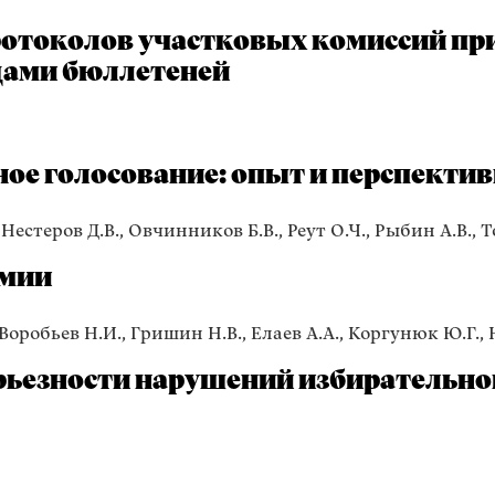
ротоколов участковых комиссий пр
дами бюллетеней
ое голосование: опыт и перспекти
Нестеров Д.В., Овчинников Б.В., Реут О.Ч., Рыбин А.В., Т
емии
 Воробьев Н.И., Гришин Н.В., Елаев А.А., Коргунюк Ю.Г.,
рьезности нарушений избирательног