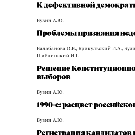
К дефективной демократ
Бузин А.Ю.
Проблемы признания неде
Балабанова О.В., Брикульский И.А., Бузин
Шаблинский И.Г.
Решение Конституционног
выборов
Бузин А.Ю.
1990-е: расцвет российск
Бузин А.Ю.
Регистрация кандидатов 