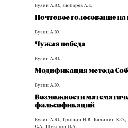
Бузин А.Ю., Любарев А.Е.
Почтовое голосование на
Бузин А.Ю.
Чужая победа
Бузин А.Ю.
Модификация метода Соб
Бузин А.Ю.
Возможности математиче
фальсификаций
Бузин А.Ю., Гришин Н.В., Калинин К.О.,
С.А., Шукшин И.А.