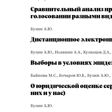
Сравнительный анализ п
голосовании разными ви
Бузин А.Ю.
Дистанционное электронн
Бузин А.Ю., Исавнин А.А., Кузнецов Д.А., 
Выборы в условиях эпид
Байнова М.С., Бочаров Ю.Б., Бузин А.Ю.,
О юридической оценке се
них и у нас)
Бузин А.Ю.