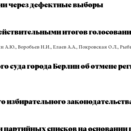
ии через дефектные выборы
йствительными итогов голосования
 А.Ю., Воробьев Н.И., Елаев А.А., Покровская О.Л., Рыби
о суда города Берлин об отмене ре
ого избирательного законодательств
и партийных списков на основании 