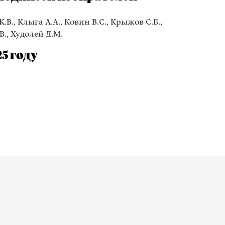
.В., Клыга А.А., Ковин В.С., Крыжов С.Б.,
В., Худолей Д.М.
5 году