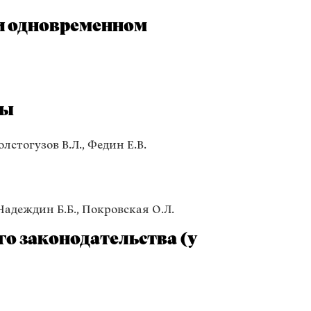
и одновременном
вы
олстогузов В.Л., Федин Е.В.
 Надеждин Б.Б., Покровская О.Л.
о законодательства (у