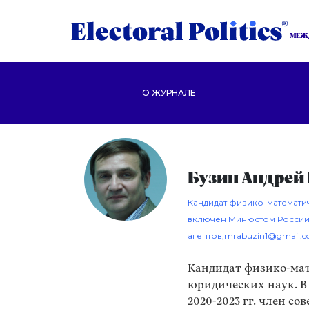
МЕЖ
О ЖУРНАЛЕ
Бузин Андрей
Кандидат физико-математич
включен Минюстом России
агентов,
mrabuzin1@gmail.
Кандидат физико-мат
юридических наук. В 2
2020-2023 гг. член с