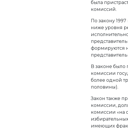
была пристрас
комиссий.
По закону 1997
ниже уровня р
исполнительной
представитель
формируются н
представитель
В законе было
комиссии госу
более одной тр
половины).
Закон также п
комиссии, дол
комиссии «на 
избирательных
имеющих фракц