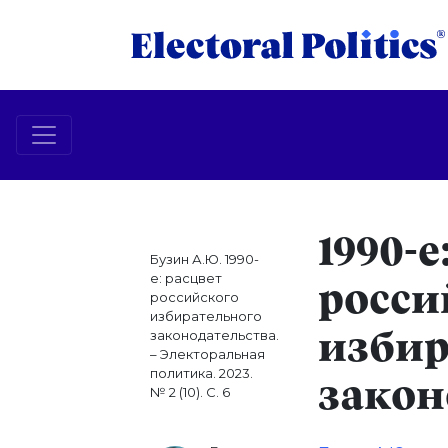
1990-е
Бузин А.Ю. 1990-
е: расцвет
росси
российского
избирательного
законодательства.
избир
– Электоральная
политика. 2023.
закон
№ 2 (10). С. 6