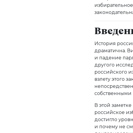
избирательное
законодательн
Введен
История росси
драматична. В
и падение парл
другого исслед
российского из
взлету этого з
непосредствен
собственными 
В этой заметке
российское изб
достигло уров
и почему не см