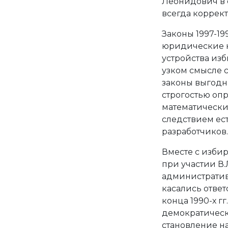
Леонидович в с
всегда коррект
Законы 1997-19
юридические 
устройства изб
узком смысле с
законы выгодно
строгостью оп
математически
следствием ес
разработчиков.
Вместе с избир
при участии В
административ
касались ответ
конца 1990-х г
демократическ
становление н