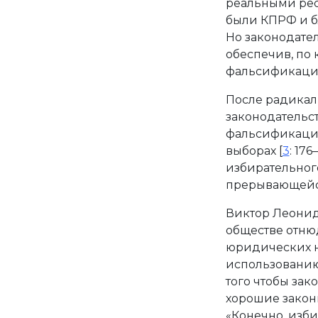
реальными рес
были КПРФ и бл
Но законодател
обеспечив, по 
фальсификаций
После радикал
законодательст
фальсификации
выборах [
3
: 17
избирательного
прерывающейс
Виктор Леонид
обществе отнюд
юридических н
использованию 
того чтобы зак
хорошие законы
«Конечно, изби