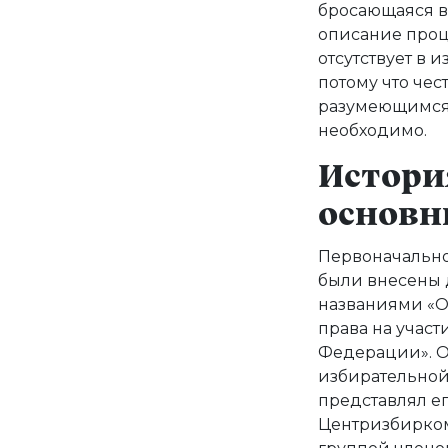
бросающаяся в 
описание проц
отсутствует в 
потому что чес
разумеющимся.
необходимо.
Истори
основны
Первоначально
были внесены 
названиями «О
права на учас
Федерации». О
избирательной
представлял е
Центризбирком