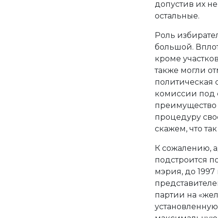
допустив их не
остальные.
Роль избирател
большой. Вплот
кроме участков
также могли от
политическая 
комиссии под 
преимущество 
процедуру свое
скажем, что та
К сожалению, 
подстроится п
мэрия, до 1997
представителей
партии на «же
установленную 