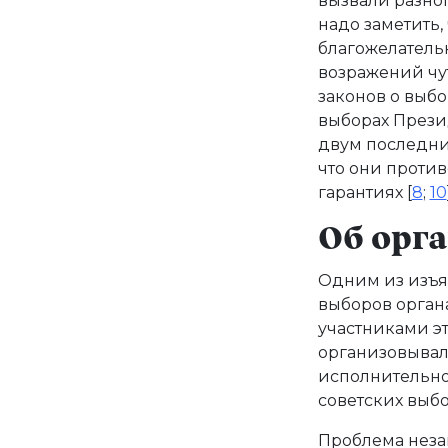
вызвали разно
надо заметить,
благожелатель
возражений чу
законов о выбо
выборах Презид
двум последним
что они проти
гарантиях [
8
;
10
Об орг
Одним из изъя
выборов орган
участниками э
организовыва
исполнительно
советских выб
Проблема неза