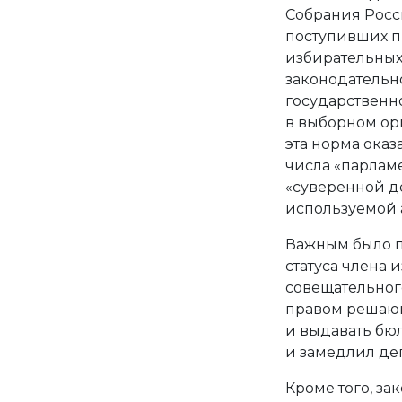
Собрания Росс
поступивших 
избирательных
законодательн
государственн
в выборном ор
эта норма ока
числа «парлам
«суверенной де
используемой 
Важным было 
статуса члена
совещательного
правом решающ
и выдавать бюл
и замедлил де
Кроме того, за