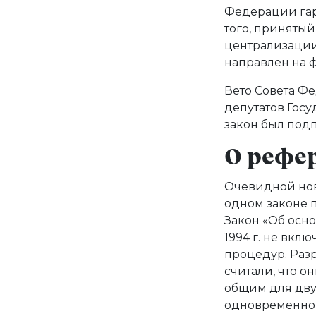
Федерации гар
того, принятый
централизации
направлен на 
Вето Совета Ф
депутатов Госу
закон был подп
О рефе
Очевидной нов
одном законе 
Закон «Об осн
1994 г. не вк
процедур. Разр
считали, что о
общим для дву
одновременно 