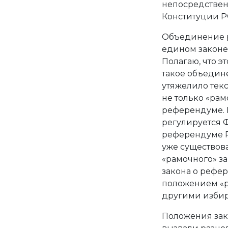
непосредственн
Конституции Р
Объединение р
едином законе 
Полагаю, что э
такое объедин
утяжелило тек
не только «рам
референдуме.
регулируется 
референдуме Ро
уже существов
«рамочного» за
закона о рефер
положением «р
другими избир
Положения зак