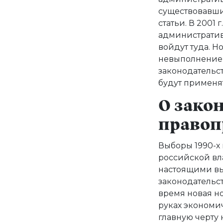
существовавши
статьи. В 2001 
административ
войдут туда. Н
невыполнение 
законодательств
будут применя
О зако
правоп
Выборы 1990-х 
российской вл
настоящими вы
законодательст
время новая н
руках экономи
главную черту 