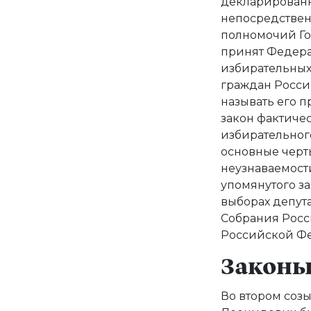
декларированн
непосредствен
полномочий Гос
принят Федера
избирательных
граждан Росси
называть его п
закон фактиче
избирательного
основные черты
неузнаваемост
упомянутого за
выборах депут
Собрания Росс
Российской Ф
Законы 
Во втором соз