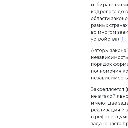
избирательных
кадрового до р
области законо
разных странах
во многом зави
устройства) [
1
].
Авторы закона 
независимость
порядок форми
полномочия ко
независимость
Закрепляется (
не в такой явн
имеют две зада
реализация и з
в референдуме
задаче часто п