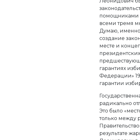
Леонидович бы
законодательс
помощниками б
всеми тремя мн
Думаю, именно
создание закона
месте и конце
президентских 
предшествующ
гарантиях изб
Федерации» 199
гарантии изби
Государственная
радикально от
Это было «мест
только между 
Правительством
результате жа