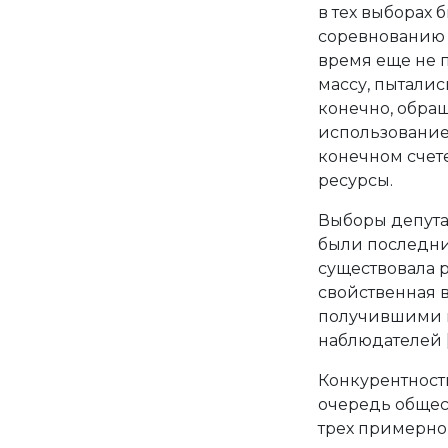
в тех выборах 
соревнованию б
время еще не 
массу, пыталис
конечно, обра
использование
конечном счет
ресурсы.
Выборы депутат
были последни
существовала 
свойственная в
получившими в
наблюдателей 
Конкурентност
очередь общес
трех примерно