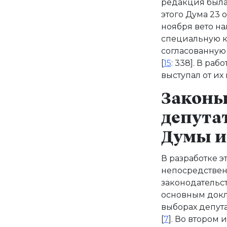
редакция была
этого Дума 23 
ноября вето н
специальную к
согласованную
[
15
: 338]. В ра
выступал от их
Законы 
депута
Думы и
В разработке 
непосредственн
законодательс
основным докл
выборах депут
[
7
]. Во втором