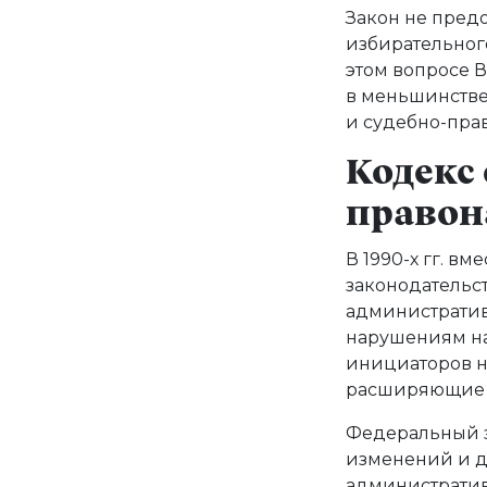
Закон не пред
избирательного
этом вопросе В
в меньшинстве
и судебно-пра
Кодекс
правон
В 1990-х гг. в
законодательст
административ
нарушениям на
инициаторов не
расширяющие 
Федеральный за
изменений и д
администрати