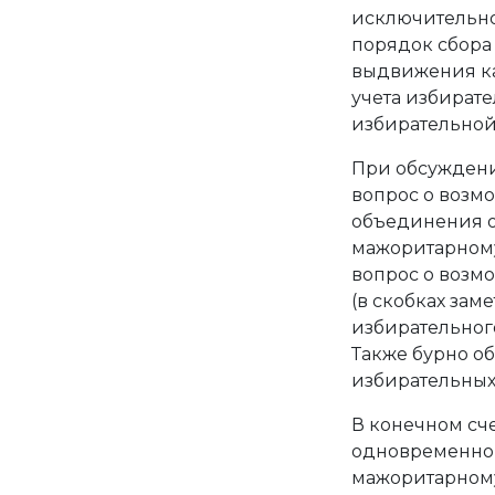
исключительно
порядок сбора
выдвижения ка
учета избират
избирательной
При обсуждени
вопрос о возм
объединения о
мажоритарному
вопрос о возм
(в скобках зам
избирательного
Также бурно о
избирательных
В конечном сче
одновременного
мажоритарному