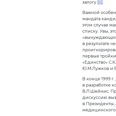
залогу [
8
].
Важной особенн
мандата канди
этом случае м
списку. Увы, э
«вынуждающих о
в результате че
проигнорирова
первые тройки
«Единство» С.К
Ю.М.Лужков и В
В конце 1999 г
в разработке к
В.Л.Шейнис. П
дискуссию выз
в Президенты, 
медицинского 