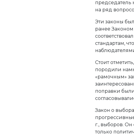
председатель к
на ряд вопросо
Эти законы бы
ранее Законом 
соответствова
стандартам, ч
наблюдателями
Стоит отметить
породили намн
«рамочным» зак
заинтересованн
поправки были 
согласовывалис
Закон о выбор
прогрессивные
г., выборов. Он
только полити