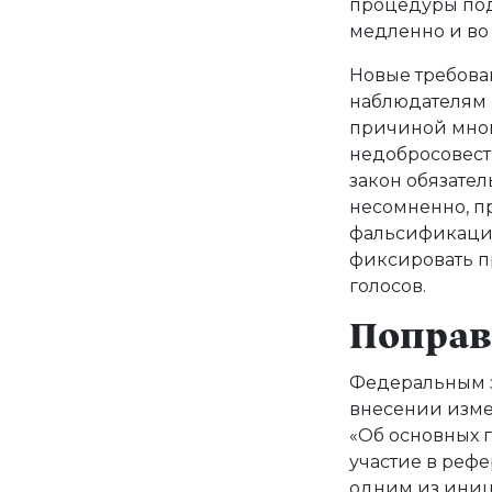
процедуры под
медленно и во
Новые требова
наблюдателям 
причиной мног
недобросовест
закон обязате
несомненно, п
фальсификаций,
фиксировать п
голосов.
Поправк
Федеральным за
внесении изме
«Об основных г
участие в реф
одним из иниц