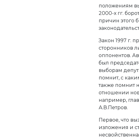
положениям вы
2000-х гг. боро
причин этого 
законодательст
Закон 1997 г. 
сторонников ли
оппонентов. Ав
был председат
выборам депут
помнит, с каки
также помнит 
отношении нов
например, гла
А.В.Петров.
Первое, что вы
изложения и с
несвойственная