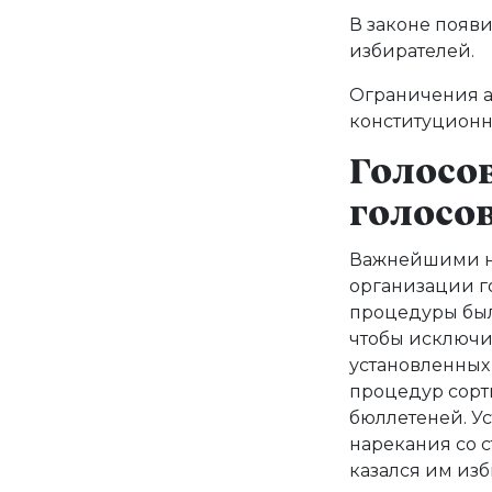
В законе появ
избирателей.
Ограничения а
конституционн
Голосо
голосо
Важнейшими но
организации го
процедуры был
чтобы исключ
установленных
процедур сорт
бюллетеней. У
нарекания со 
казался им из