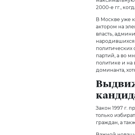
максимальную 
2000-е гг., ког
В Москве уже к 
актором на эл
власть, админ
народившихся 
политических 
партий, а во м
политике и на
доминанта, хот
Выдвиж
кандид
Закон 1997 г.
только избира
граждан, а та
Важной новацие