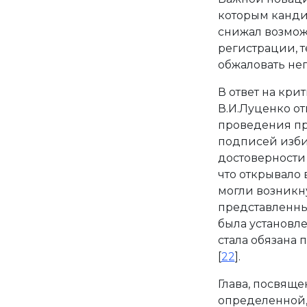
которым канди
снижал возмож
регистрации, т
обжаловать неп
В ответ на кри
В.И.Луценко от
проведения пр
подписей изби
достоверности
что открывало
могли возникн
представленных
была установл
стала обязана 
[
22
].
Глава, посвящ
определенной,