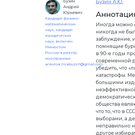
Бузин
Бузин А.Ю.
Андрей
Юрьевич
Аннотаци
Кандидат физико-
математических
Иногда можно 
наук, кандидат
никогда не был
юридических
заблуждение, и
наук, включен
помнящие бурн
Минюстом
России в реестр
в 90-е годы п
иностранных
современной р
агентов,
mrabuzin1@gmail.com
убедить, что «
катастрофы. Ме
большими изде
неэффективно
демократическ
общества явля
что то, что в 
выборами, а д
неправильно н
другое избират