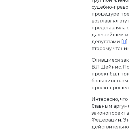
группой членов
судебно-право
процедуре пре
возглавлял эту
представляла 
дальнейшем им
депутатами [
11
]
второму чтению
Слившиеся зак
В.Л.Шейнис. П
проект был пр
большинством г
проект прошел 
Интересно, что
Главным аргуме
законопроект 
Федерации. Это
действительно