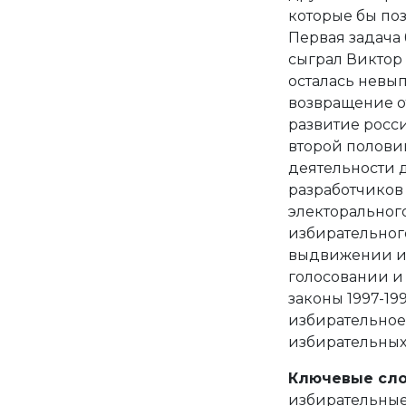
которые бы поз
Первая задача 
сыграл Виктор 
осталась невып
возвращение от
развитие росс
второй половин
деятельности д
разработчиков 
электорального
избирательного
выдвижении и 
голосовании и 
законы 1997-19
избирательное
избирательных 
Ключевые сло
избирательные