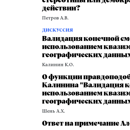
стереотипы или демокр
действии?
Петров А.В.
ДИСКУССИЯ
Валидация конечной см
использованием квази
географических данны
Калинин К.О.
О функции правдоподоб
Калинина "Валидация к
использованием квази
географических данны
Шень А.Х.
Ответ на примечание А