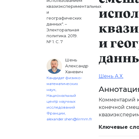
использованием
квазиэкспериментальных
испол
и
географических
данных". –
кваз
Электоральная
политика. 2019.
и гео
№ 1. С. 7
данн
Шень
Александр
Ханевич
Шень А.Х.
Кандидат физико-
математических
Аннотаци
наук,
Национальный
Комментарий к
центр научных
конечной смеш
исследований
Франции,
квазиэксперим
alexander.shen@lirmm.fr
Ключевые сло