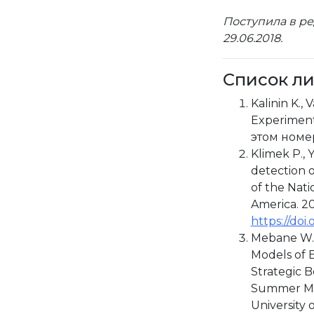
Поступила в ре
29.06.2018.
Список л
Kalinin K.,
Experimenta
этом номе
Klimek P., Y
detection o
of the Nati
America. 201
https://doi
Mebane W.R.,
Models of E
Strategic B
Summer Mee
University 