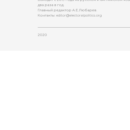
два раза в год.
Главный редактор А.Е.Любарев.
Контакты:
editor@electoralpolitics.org
2020