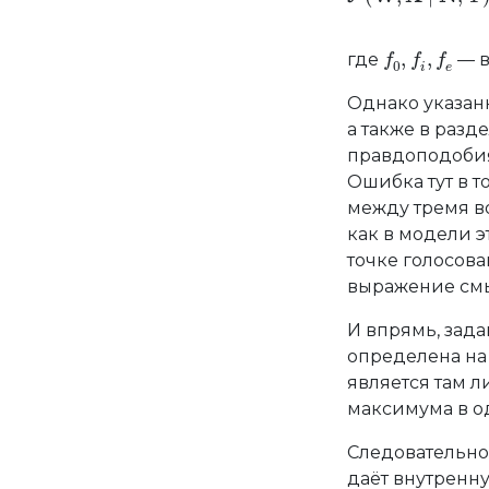
𝑓
0
,
𝑓
i
,
𝑓
e
,
,
где
— в
f
f
f
0
i
e
Однако указанн
а также в разде
правдоподобия 
Ошибка тут в т
между тремя во
как в модели 
точке голосова
выражение смы
И впрямь, зад
определена на
является там л
максимума в о
Следовательно
даёт внутренну