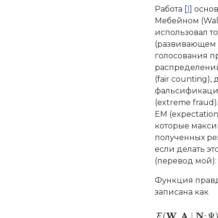
Работа [
1
] осно
Мебейном (Walt
использовал то
(развивающем 
голосования п
распределений
(fair counting)
фальсификациям
(extreme fraud
EM (expectatio
которые макс
полученных рез
если делать эт
(перевод мой):
Функция правдо
записана как
F
(
W
,
A
∣
N
;
Ψ
)
=
W
A
N
(
,
∣
;
Ψ
F