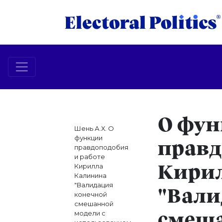
О фу
Шень А.Х. О
функции
правд
правдоподобия
и работе
Кирилла
Кири
Калинина
"Валидация
"Вали
конечной
смешанной
модели с
смеша