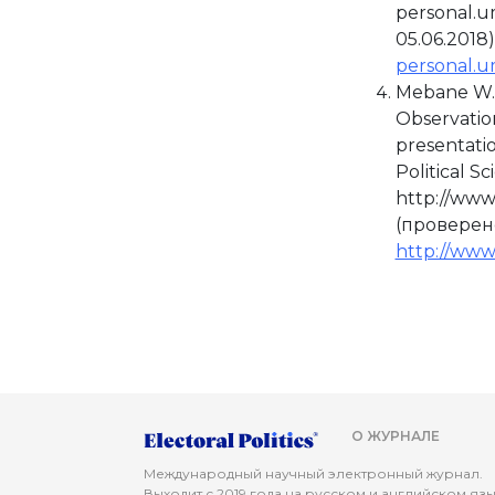
personal.
05.06.2018)
personal.
Mebane W.R.
Observation
presentati
Political Sc
http://ww
(проверено
http://ww
О ЖУРНАЛЕ
Международный научный электронный журнал.
Выходит с 2019 года на русском и английском яз