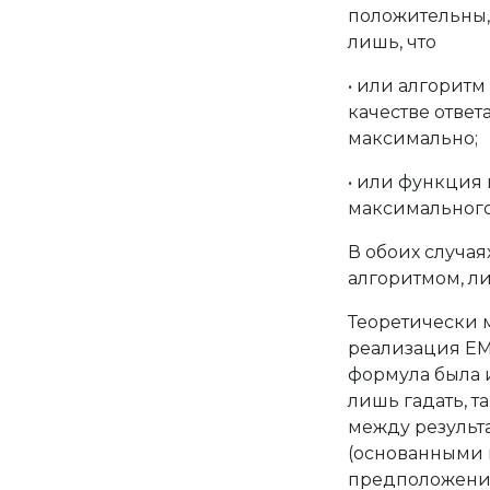
положительны, 
лишь, что
• или алгоритм
качестве ответ
максимально;
• или функция 
максимального 
В обоих случа
алгоритмом, л
Теоретически 
реализация EM
формула была 
лишь гадать, т
между результа
(основанными н
предположени