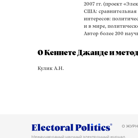
2007 гг. (проект «Эле
США: сравнительная 
интересов: политиче
и в мире, политическ
Автор более 200 нау
О Кеннете Джанде и мето
Кулик А.Н.
О ЖУРН
Международный научный электронный журнал.