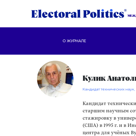
МЕЖ
О ЖУРНАЛЕ
Кулик Анато
Кандидат технических наук
Кандидат технических
старшим научным с
стажировку в универс
(США) в 1995 г. и в 
центра для учёных В