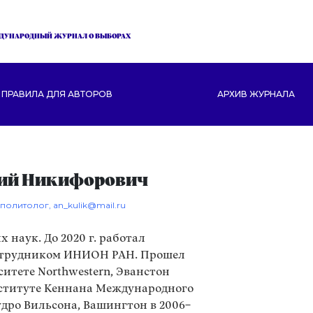
ДУНАРОДНЫЙ ЖУРНАЛ О ВЫБОРАХ
ПРАВИЛА ДЛЯ АВТОРОВ
АРХИВ ЖУРНАЛА
лий Никифорович
, политолог,
an_kulik@mail.ru
 наук. До 2020 г. работал
отрудником ИНИОН РАН. Прошел
итете Northwestern, Эванстон
Институте Кеннана Международного
удро Вильсона, Вашингтон в 2006–