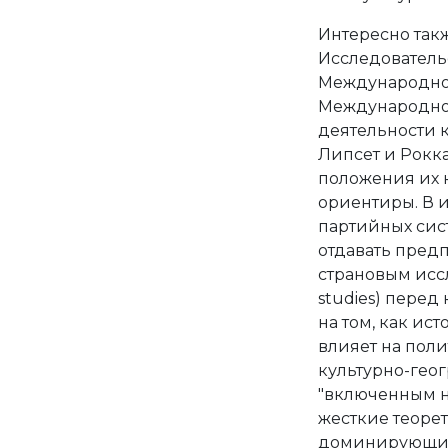
Интересно такж
Исследователь
Международно
Международной
деятельности 
Липсет и Рокк
положения их 
ориентиры. В 
партийных сис
отдавать пред
страновым иссл
studies) перед
на том, как ис
влияет на пол
культурно-геог
"включенным н
жесткие теорет
доминирующим