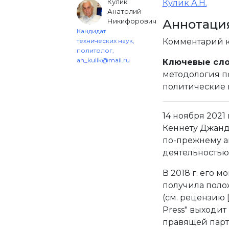
Кулик
Кулик А.Н.
Анатолий
Никифорович
Аннотаци
Кандидат
технических наук,
Комментарий к
политолог,
an_kulik@mail.ru
Ключевые сло
методология п
политические 
14 ноября 2021
Кеннету Джанде
по-прежнему а
деятельностью
В 2018 г. его 
получила поло
(см. рецензию 
Press" выходи
правящей парт