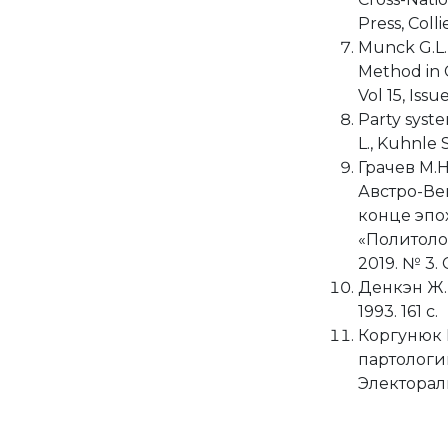
Press, Colli
Munck G.L.,
Method in C
Vol 15, Issue
Party syste
L., Kuhnle 
Грачев М.
Австро-Ве
конце эпох
«Политоло
2019. № 3. 
Денкэн Ж.-
1993. 161 с.
Коргунюк Ю
партологи
Электораль