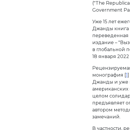
("The Republica
Government Part
Уже 15 лет еже
Джанды книга 
переведенная н
издание – "Вы
в глобальной п
18 января 2022 
Рецензируемая
монография [
1
Джанды и уже 
американских 
целом солидари
предъявляет о
автором методо
замечаний.
В частности, р