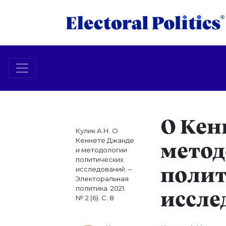
О Кен
Кулик А.Н. О
Кеннете Джанде
метод
и методологии
политических
исследований. –
поли
Электоральная
политика. 2021.
иссле
№ 2 (6). С. 8