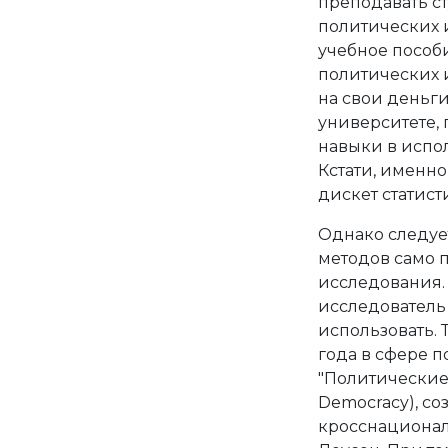
преподавать с
политических и
учебное пособ
политических 
на свои деньг
университете, 
навыки в испо
Кстати, именно
дискет статист
Однако следует
методов само п
исследования. 
исследователь 
использовать. 
года в сфере 
"Политические п
Democracy), со
кросснационал