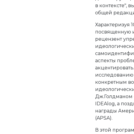
в контексте",
общей редакци
Характеризуя 
посвященную и
рецензент упре
идеологически
самоидентифик
аспекты пробл
акцентировать
исследованию
конкретным во
идеологическим
Дж.Голдманом 
IDEAlog, а по
награды Амери
(APSA).
В этой програ