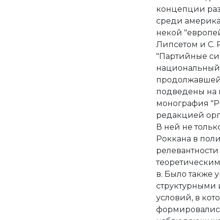
концепции раз
среди америка
некой "европей
Липсетом и С. 
"Партийные си
национальный а
продолжавшейся
подведены на к
монография "Par
редакцией орг
В ней не толь
Роккана в пол
релевантност
теоретическим
в. Было также
структурными 
условий, в ко
формировались