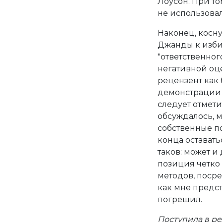
Лоусон. При то
не использовал
Наконец, косн
Джанды к изби
"ответственног
негативной оце
рецензент как 
демонстрации 
следует отмети
обсуждалось, 
собственные п
конца оставать
таков: может и
позиция четко 
методов, поср
как мне предст
погрешил.
Поступила в ред