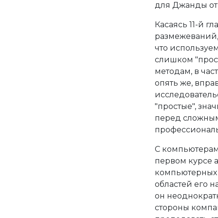
для Джанды от
Касаясь 11-й г
размежеваний, 
что используе
слишком "прост
методам, в час
опять же, впра
исследователь
"простые", зн
перед сложными
профессиональ
С компьютерами
первом курсе 
компьютерных 
областей его н
он неоднократн
стороны компан