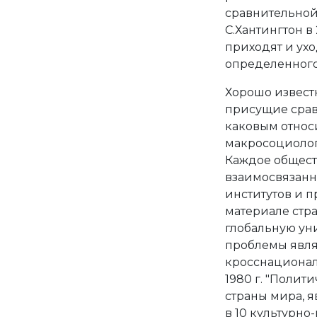
сравнительной 
С.Хантингтон в
приходят и ухо
определенного
Хорошо извест
присущие срав
каковым относи
макросоциоло
Каждое общест
взаимосвязанн
институтов и п
материале стр
глобальную ун
проблемы явля
кросснационал
1980 г. "Полит
страны мира, 
в 10 культурно