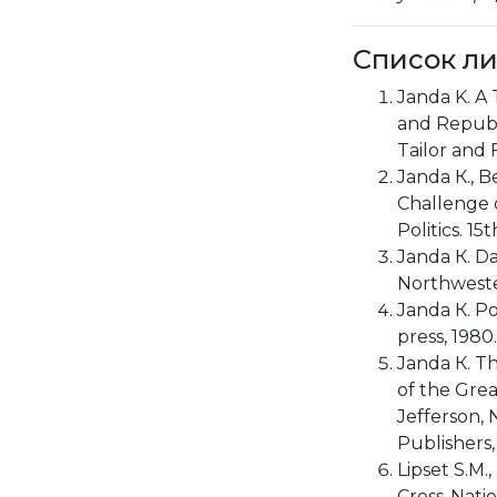
Список л
Janda K. A 
and Republi
Tailor and 
Janda К., B
Challenge 
Politics. 1
Janda К. Da
Northwester
Janda К. Pol
press, 1980.
Janda К. T
of the Gre
Jefferson, 
Publishers,
Lipset S.M.
Cross-Nati