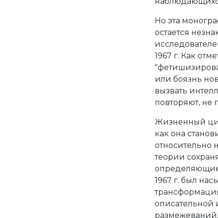
наблюдающихся
Но эта моногра
остается незн
исследователей
1967 г. Как от
"фетишизирова
или боязнь нов
вызвать интелл
повторяют, не 
Жизненный цик
как она станов
относительно 
теории сохраня
определяющие
1967 г. был н
трансформациям
описательной 
размежеваний.