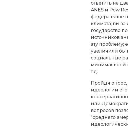
ответить на дв
ANES и Pew Res
федеральное п
климата; вы за
государство п
источников эн
эту проблему;
увеличили бы 
социальные ра
минимальной по
т.д.
Пройдя опрос,
идеологии его
консервативно
или Демократич
вопросов позв
"среднего амер
идеологически