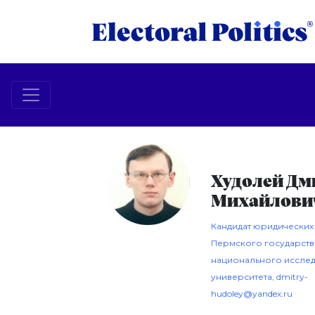
Худолей Дм
Михайлови
Кандидат юридических 
Пермского государст
национального иссле
университета,
dmitry-
hudoley@yandex.ru