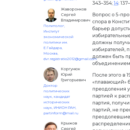
343–354;
14
: 137
Жаворонков
Вопрос о 5-пр
Сергей
Владимирович
спора в Консти
Политолог,
барьер допусти
Институт
избирательные
экономической
должны получи
политики им.
Е.Гайдара,
избирателей, п
Москва,
должен быть п
dvr.registratio2012@gmail.com
объединением
Коргунюк
Юрий
После этого в 1
Григорьевич
«плавающий» бар
Доктор
преодоления у
политических
партией к рас
наук, кандидат
исторических
партия, получ
наук, ИНИОН РАН,
партий, не пре
partinform@mail.ru
преодолевшие б
Крыжов
распределению
Сергей