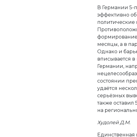
В Германии 5-
эффективно об
политические 
Противоположн
формирование 
месяцы, а в па
Однако и барь
вписывается в
Германии, нап
нецелесообраз
состоянии преод
удаётся нескол
серьёзных выво
также оставил 
на региональн
Худолей Д.М.
Единственная 