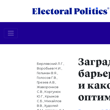
Загр
Берлявский Л.Г.,
Воробьев Н.И.,
барье
Гельман В.Я.,
Голосов Г.В.,
Грезев А.В.,
и как
Жаворонков
С.В., Коргунюк
оптим
Ю.Г., Крыжов
С.Б., Михайлов
В.В., Худолей