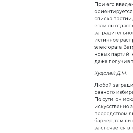
При его введен
ориентируется
списка партии, 
если он отдаст
заградительно
истинное расп
электората. З
новых партий,
даже получив 
Худолей Д.М.
Любой загради
равного избир
По сути, он ис
искусственно 
посредством л
барьер, тем в
заключается в 