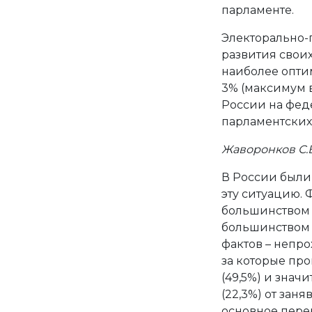
парламенте.
Электорально-
развития своих
наиболее опти
3% (максимум в 
России на фед
парламентских
Жаворонков С.В
В России были
эту ситуацию.
большинством 
большинством 
фактов – непр
за которые пр
(49,5%) и знач
(22,3%) от заня
основное пере