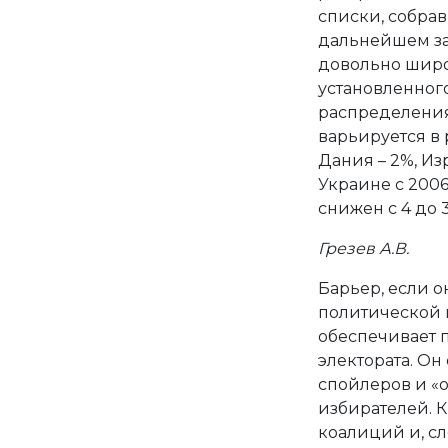
списки, собрав
дальнейшем за
довольно широ
установленног
распределения
варьируется в 
Дания – 2%, Изр
Украине с 2006
снижен с 4 до 3
Грезев А.В.
Барьер, если о
политической и
обеспечивает 
электората. Он
спойлеров и «о
избирателей. 
коалиций и, сл