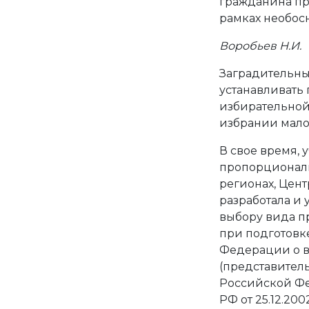
гражданина пр
рамках необос
Воробьев Н.И.
Заградительный
устанавливать
избирательной
избрании мало
В свое время,
пропорциональ
регионах, Цент
разработала и
выбору вида п
при подготовк
Федерации о в
(представитель
Российской Ф
РФ от 25.12.2002