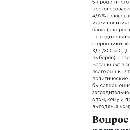
5-процентного 
проголосовали 
4,97% голосов 
идеи политичес
блока), скорее 
заградительный
сторонники эф
ХДС/ХСС и СДП
выборов), нап
Вагенкнехт в со
всего лишь 13 
политические п
бы совершенно
заградительно
о том, кому и 
выгоден, а кому
Вопрос 