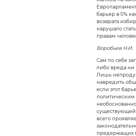
Европарламент
барьер в 5% ка
возврата избир
нарушало стат
правам человек
Воробьев Н.И.
Сам по себе за
либо вреда ни
Лишь непродум
навредить обще
если этот барь
политическим 
необоснованно
существующей 
всего проявляе
законодательн
предержащих п