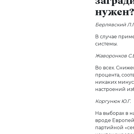
заград
нужен
Берлявский Л.Г
В случае прим
системы.
Жаворонков С.В
Во всех. Сниж
процента, соот
никаких минусо
настроений из
Коргунюк Ю.Г.
На выборах в 
вроде Европей
партийной «се