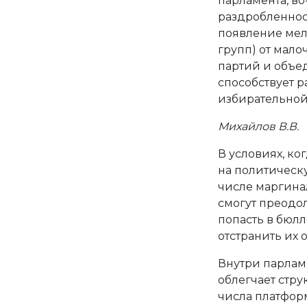
парламента, в
раздробленнос
появление мел
групп) от мал
партий и объе
способствует 
избирательной 
Михайлов В.В.
В условиях, ко
на политическу
числе маргина
смогут преодо
попасть в бюлл
отстранить их 
Внутри парлам
облегчает стр
числа платформ