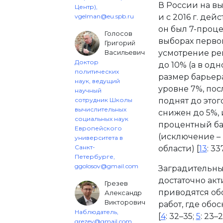
В России на вы
Центр),
vgelman@eu.spb.ru
и с 2016 г. дей
он был 7-проц
Голосов
выборах перво
Григорий
Васильевич
усмотрение ре
Доктор
до 10% (а в од
политических
размер барьер
наук, ведущий
уровне 7%, пос
научный
сотрудник Школы
поднят до этог
вычислительных
снижен до 5%, 
социальных наук
процентный ба
Европейского
(исключение –
университета в
Санкт-
области) [
13
: 33
Петербурге,
ggolosov@gmail.com
Заградительны
достаточно акт
Грезев
приводятся об
Александр
Викторович
работ, где обо
Наблюдатель,
[
4
: 32–35;
5
: 23–2
grezev@gmail.com