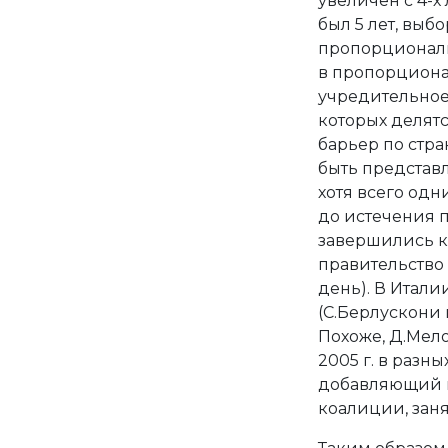
увеличен с 4-х 
был 5 лет, выб
пропорциональн
в пропорциона
учредительное 
которых делятс
барьер по стра
быть представ
хотя всего одни
до истечения 
завершились к
правительство 
день). В Итали
(С.Берлускони 
Похоже, Д.Мелон
2005 г. в разн
добавляющий к
коалиции, зан