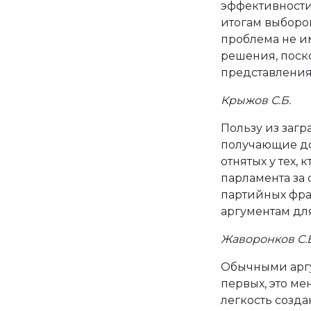
эффективности
итогам выборов
проблема не и
решения, поск
представления
Крыжов С.Б.
Пользу из загр
получающие до
отнятых у тех, 
парламента за 
партийных фра
аргументам для
Жаворонков С.В
Обычными аргум
первых, это м
легкость созд