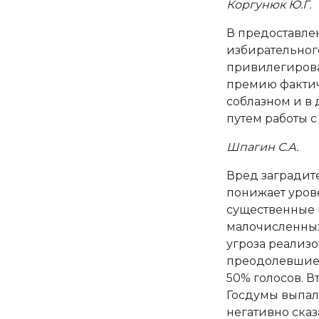
Коргунюк Ю.Г.
В предоставле
избирательного
привилегирова
премию фактич
соблазном и в
путем работы с
Шпагин С.А.
Вред заградите
понижает уров
существенные 
малочисленных
угроза реализо
преодолевшие 
50% голосов. Вт
Госдумы выпал
негативно сказ