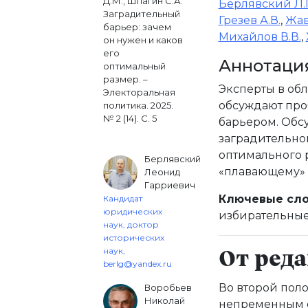
Д.М., Шпагин С.А.
Берлявский Л.Г
Заградительный
Грезев А.В.
,
Жав
барьер: зачем
Михайлов В.В.
,
он нужен и каков
его
Аннотаци
оптимальный
размер. –
Эксперты в об
Электоральная
обсуждают про
политика. 2025.
№ 2 (14). С. 5
барьером. Обс
заградительно
оптимального р
Берлявский
«плавающему» 
Леонид
Гарриевич
Ключевые сло
Кандидат
юридических
избирательные
наук, доктор
исторических
наук,
От ред
berlg@yandex.ru
Во второй поло
Воробьев
Николай
непременным 