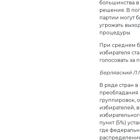
большинства в
решения. В по
партии могут 
угрожать выход
процедуры.
При среднем б
избирателя ста
голосовать за 
Берлявский Л.Г
В ряде стран 
преобладания 
группировок, 
избирателей, 
избирательног
пункт (5%) уст
где федеральн
распределению