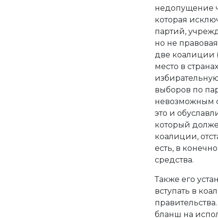
недопущение ч
которая исклю
партий, учрежд
но не правовая
две коалиции (
место в стран
избирательную
выборов по па
невозможным ф
это и обуславл
который долже
коалиции, отст
есть, в конечн
средства.
Также его уст
вступать в ко
правительства.
бланш на испо