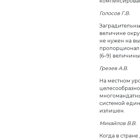
компенсирован
Голосов Г.В.
Заградительны
величине округ
не нужен на вы
пропорциональ
(6–9) величины
Грезев А.В.
На местном уро
целесообразно
многомандатных
системой един
излишен.
Михайлов В.В.
Когда в стран