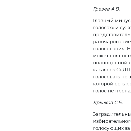
Грезев А.В.
Главный минус
голосах» и суж
представительс
разочарование
голосования. Н
может полность
полноценной д
касалось СвДП
голосовать не з
которой есть р
голос не пропа
Крыжов С.Б.
Заградительны
избирательного
голосующих за 