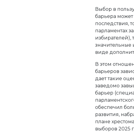
Выбор в польз
барьера может
последствия, т
парламентах з
избирателей),
значительные 
виде дополнит
В этом отноше
барьеров завися
дает такие оце
заведомо завы
барьер (специ
парламентског
обеспечил бол
развития, набр
плане хрестома
выборов 2025 г