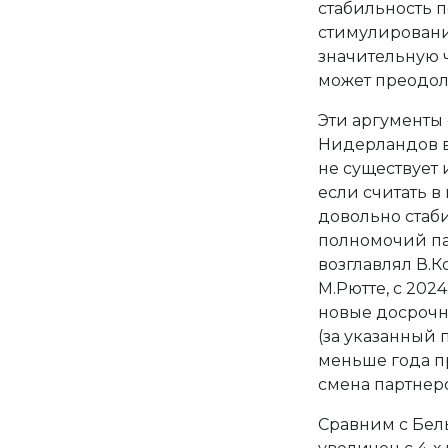
стабильность п
стимулировани
значительную ч
может преодол
Эти аргументы
Нидерландов в 
не существует 
если считать в 
довольно стаби
полномочий пар
возглавлял В.Ко
М.Рютте, с 2024
новые досрочн
(за указанный 
меньше года пр
смена партнер
Сравним с Бел