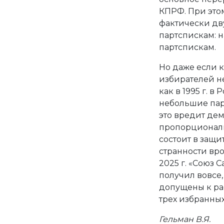
КПРФ. При этом
фактически дв
партспискам: н
партспискам.
Но даже если 
избирателей не
как в 1995 г. 
небольшие пар
это вредит дем
пропорциональ
состоит в защ
странности вро
2025 г. «Союз 
получил вовсе, 
допущены к ра
трех избранных
Гельман В.Я.