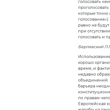
голосовать не
проголосовать
которые точно
голосование»).
равно не буду
при отсутстви
голосовать и 
Берлявский Л.Г
Использование
хорошо органи
время, и факт
недавно образ
объединений. В
барьера неодн
конституционн
по правам челов
Европейская к
жалобы на зак