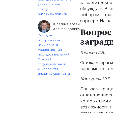
заградительног
университета,
обсуждать. В с
dmitry-
hudoley@yandex.ru
выборам – прав
барьере. На на
Шпагин Сергей
Александрович
Вопрос 
Кандидат
исторических
заград
наук, доцент,
Национальный
Голосов Г.В.
исследовательский
Томский
Снижает фрагм
государственный
парламентском
университет,
shpagin1972@mail.ru
Коргунюк Ю.Г.
Польза заград
ответственност
которых таким 
возможности и