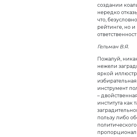
создании коал
нередко отказ
что, безусловно
рейтинге, но и
ответственност
Гельман В.Я.
Пожалуй, ника
нежели заград
яркой иллюстр
избирательная
инструмент по
– двойственна
института как 
заградительног
пользу либо о
политического 
пропорциональ