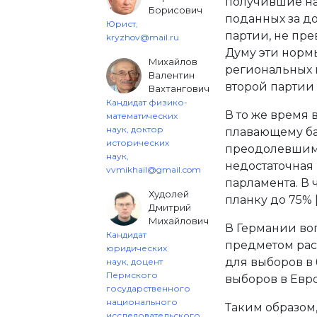
получившие на
Борисович
поданных за д
Юрист,
партии, не пре
kryzhov@mail.ru
Думу эти норм
Михайлов
региональных 
Валентин
второй партии
Вахтангович
Кандидат физико-
В то же время 
математических
наук, доктор
плавающему ба
исторических
преодолевшими
наук,
недостаточная
vvmikhail@gmail.com
парламента. В 
Худолей
планку до 75% 
Дмитрий
Михайлович
В Германии во
Кандидат
предметом рас
юридических
для выборов в
наук, доцент
Пермского
выборов в Евро
государственного
национального
Таким образом
исследовательского