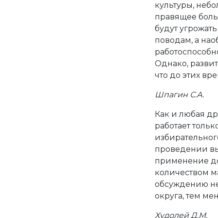
культуры, неб
правящее боль
будут угрожат
поводам, а нао
работоспособн
Однако, разви
что до этих вр
Шпагин С.А.
Как и любая др
работает толь
избирательного
проведении вы
применение до
количеством м
обсуждению не
округа, тем ме
Худолей Д.М.