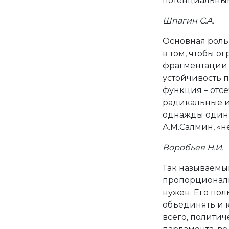
потенциальны
Шпагин С.А.
Основная роль
в том, чтобы о
фрагментации 
устойчивость 
функция – отсе
радикальные и
однажды один 
А.М.Салмин, «н
Воробьев Н.И.
Так называемы
пропорциональ
нужен. Его поль
объединять и 
всего, политич