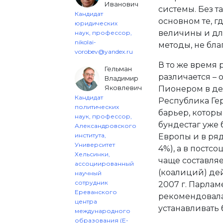
Иванович
системы. Без т
Кандидат
основном те, г
юридических
величины и дл
наук, профессор,
nikolai-
методы, не бл
vorobev@yandex.ru
В то же время 
Гельман
различается – 
Владимир
Яковлевич
Пионером в де
Кандидат
Республика Гер
политических
барьер, которы
наук, профессор,
бундестаг уже 
Александровского
института,
Европы и в ря
Университет
4%), а в постс
Хельсинки,
чаще составляе
ассоциированный
(коалиций) дей
научный
сотрудник
2007 г. Парлам
Ереванского
рекомендовала
центра
устанавливать 
международного
образования (Е-