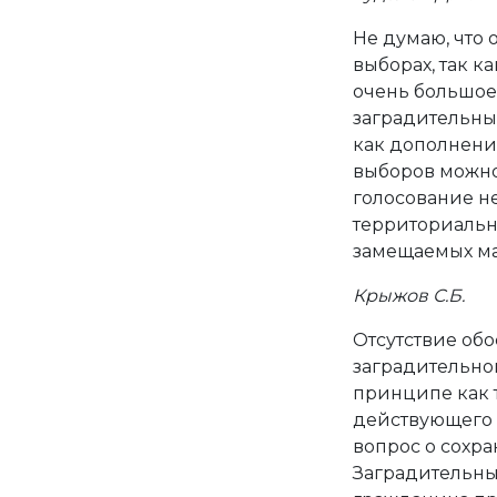
Не думаю, что 
выборах, так к
очень большое.
заградительны
как дополнени
выборов можно 
голосование не
территориальны
замещаемых ма
Крыжов С.Б.
Отсутствие об
заградительног
принципе как т
действующего з
вопрос о сохра
Заградительный