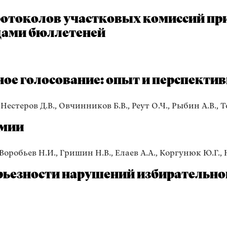
ротоколов участковых комиссий пр
дами бюллетеней
ое голосование: опыт и перспекти
Нестеров Д.В., Овчинников Б.В., Реут О.Ч., Рыбин А.В., Т
емии
 Воробьев Н.И., Гришин Н.В., Елаев А.А., Коргунюк Ю.Г.,
рьезности нарушений избирательног