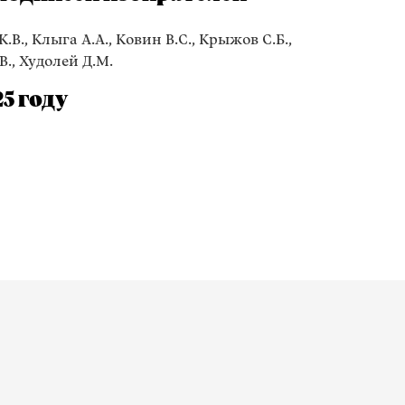
.В., Клыга А.А., Ковин В.С., Крыжов С.Б.,
В., Худолей Д.М.
5 году