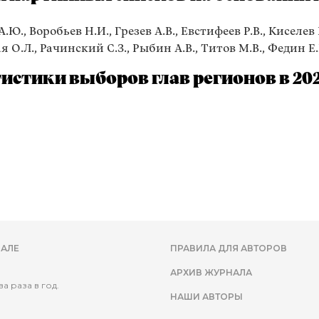
Ю., Воробьев Н.И., Грезев А.В., Евстифеев Р.В., Киселев К
 О.Л., Рачинский С.З., Рыбин А.В., Титов М.В., Федин Е.
истики выборов глав регионов в 202
АЛЕ
ПРАВИЛА ДЛЯ АВТОРОВ
АРХИВ ЖУРНАЛА
а раза в год.
НАШИ АВТОРЫ