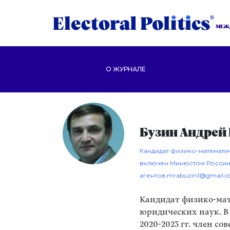
МЕЖ
О ЖУРНАЛЕ
Бузин Андрей
Кандидат физико-математич
включен Минюстом России
агентов,
mrabuzin1@gmail.
Кандидат физико-мат
юридических наук. В 2
2020-2023 гг. член с