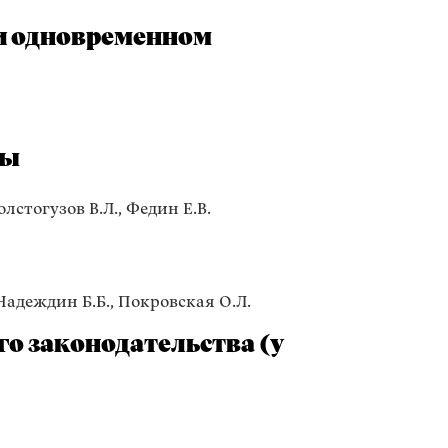
и одновременном
вы
олстогузов В.Л., Федин Е.В.
 Надеждин Б.Б., Покровская О.Л.
о законодательства (у