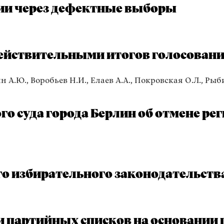
ии через дефектные выборы
йствительными итогов голосования
 А.Ю., Воробьев Н.И., Елаев А.А., Покровская О.Л., Рыби
о суда города Берлин об отмене ре
ого избирательного законодательств
и партийных списков на основании 