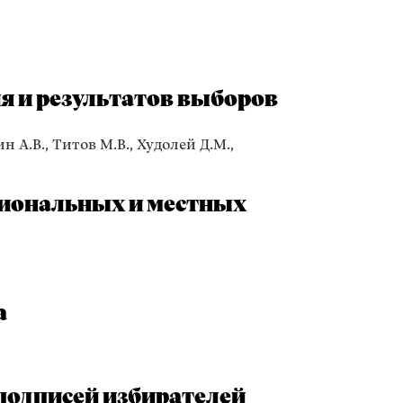
 и результатов выборов
н А.В., Титов М.В., Худолей Д.М.,
гиональных и местных
а
подписей избирателей