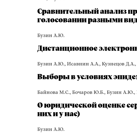
Сравнительный анализ п
голосовании разными ви
Бузин А.Ю.
Дистанционное электронн
Бузин А.Ю., Исавнин А.А., Кузнецов Д.А., 
Выборы в условиях эпид
Байнова М.С., Бочаров Ю.Б., Бузин А.Ю.,
О юридической оценке се
них и у нас)
Бузин А.Ю.