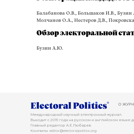
Балабанова О.В., Большаков И.В., Бузин А.
Молчанов О.А., Нестеров Д.В., Покровская
Обзор электоральной стат
Бузин А.Ю.
О ЖУРН
Международный научный электронный журнал.
Выходит с 2019 года на русском и английском языке дв
Главный редактор А.Е.Любарев.
Контакты:
editor@electoralpolitics.org