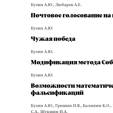
Бузин А.Ю., Любарев А.Е.
Почтовое голосование на
Бузин А.Ю.
Чужая победа
Бузин А.Ю.
Модификация метода Соб
Бузин А.Ю.
Возможности математиче
фальсификаций
Бузин А.Ю., Гришин Н.В., Калинин К.О.,
С.А., Шукшин И.А.