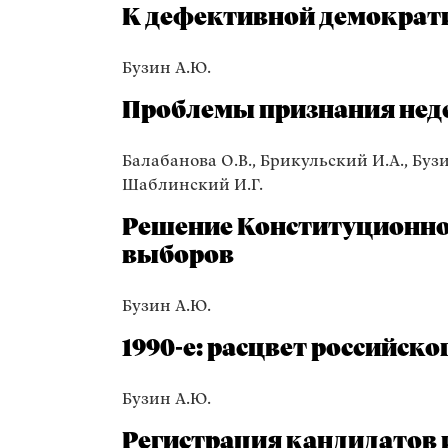
К дефективной демократ
Бузин А.Ю.
Проблемы признания неде
Балабанова О.В., Брикульский И.А., Бузин
Шаблинский И.Г.
Решение Конституционног
выборов
Бузин А.Ю.
1990-е: расцвет российск
Бузин А.Ю.
Регистрация кандидатов 