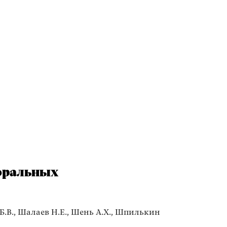
оральных
Б.В., Шалаев Н.Е., Шень А.Х., Шпилькин