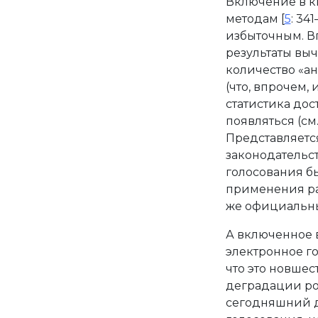
Включение в к
методам [
5
: 34
избыточным. В
результаты вы
количество «а
(что, впрочем,
статистика дос
появляться (см.
Представляетс
законодательст
голосования б
применения ра
же официальных
А включенное 
электронное го
что это новшес
деградации рос
сегодняшний де