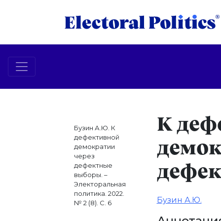
К деф
Бузин А.Ю. К
дефективной
демок
демократии
через
дефектные
дефе
выборы. –
Электоральная
политика. 2022.
Бузин А.Ю.
№ 2 (8). С. 6
Аннотаци