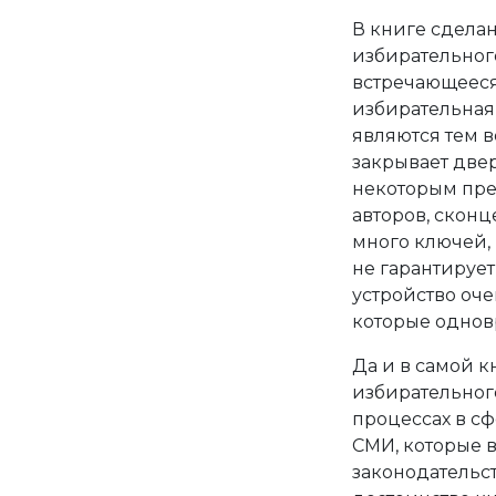
В книге сдела
избирательного
встречающееся 
избирательная
являются тем 
закрывает две
некоторым пре
авторов, скон
много ключей,
не гарантируе
устройство оче
которые однов
Да и в самой к
избирательного
процессах в сф
СМИ, которые в
законодательс