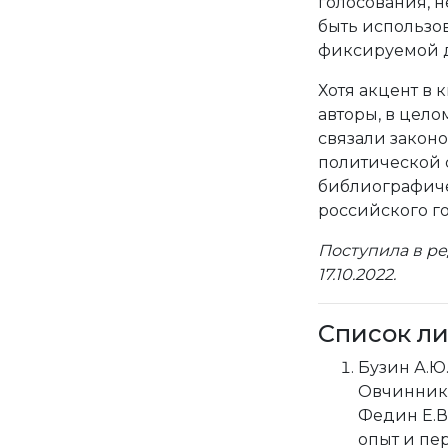
голосования, 
быть использо
фиксируемой 
Хотя акцент в 
авторы, в цело
связали закон
политической 
библиографиче
российского го
Поступила в ре
17.10.2022.
Список л
Бузин А.Ю.
Овчинников 
Федин Е.В
опыт и пер