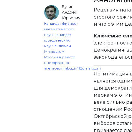
Бузин
Рецензия на кн
Андрей
строгого режи
Юрьевич
Кандидат физико-
и что с этим де
математических
наук, кандидат
Ключевые сло
юридических
электронное го
наук, включен
демократия, в
Минюстом
законодательс
России в реестр
иностранных
агентов,
mrabuzin1@gmail.com
Легитимация в
является одни
для демократи
меркам этот ин
веке сильно ра
отношении Росс
Октябрьской ре
выборов остали
признается да