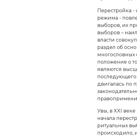
Перестройка -
режима - повл
выборов, их п
выборов – наи
власти совокуп
раздел об осно
многословных 
положение о т
являются высш
последующего 
двигалась по п
законодательно
правопримени
Увы, в XXI веке
начала перест
ритуальных выб
происходило, и