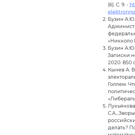
(6). С. 9. -
ht
elektronno
Бузин А.Ю.
Администр
федеральн
«Никколо М
Бузин А.Ю.
Записки не
2020. 850 с
Кынев А. 
электорал
Голлем. Чт
политическ
«Либеральн
Лукьянова 
С.А., Звор
российски
делать? П
математики.