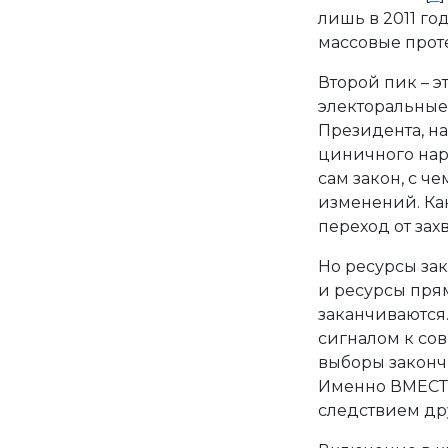
лишь в 2011 г
массовые прот
Второй пик – э
электоральные
Президента, н
циничного нар
сам закон, с ч
изменений. Как
переход от захв
Но ресурсы за
и ресурсы пря
заканчиваются.
сигналом к со
выборы законч
Именно ВМЕСТЕ;
следствием др