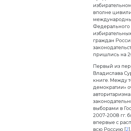
избирательном
вполне цивил
международным 
Федерального 
избирательных
граждан Росси
законодательст
пришлись на 20
Первый из пер
Владислава Сур
книге. Между 
демократии» о
авторитаризма»
законодательны
выборами в Го
2007-2008 гг. 
впервые с рас
всю Россию [
2