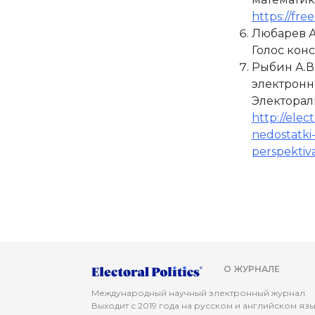
https://fr
Любарев А.
Голос конса
Рыбин А.В
электронн
Электоральн
http://elec
nedostatki
perspektiva-
О ЖУРНАЛЕ
Международный научный электронный журнал.
Выходит с 2019 года на русском и английском яз