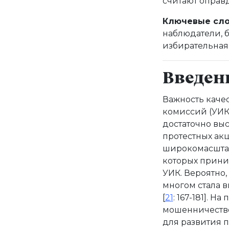
считают оправ
Ключевые сло
наблюдатели, 
избирательная
Введен
Важность качес
комиссий (УИК)
достаточно вы
протестных акц
широкомасштаб
которых прини
УИК. Вероятно
многом стала 
[
21
: 167-181]. 
мошенничество
для развития 