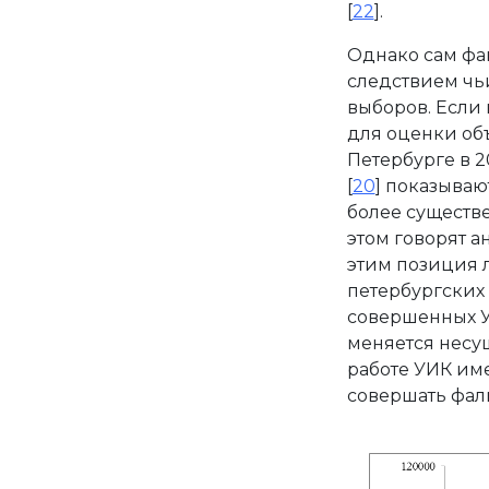
[
22
].
Однако сам фа
следствием чь
выборов. Если 
для оценки об
Петербурге в 20
[
20
] показывают
более существен
этом говорят 
этим позиция 
петербургских
совершенных УИК
меняется несущ
работе УИК име
совершать фал