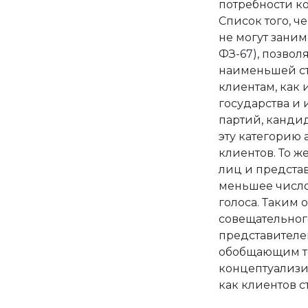
потребности к
Список того, ч
не могут заним
ФЗ-67), позвол
наименьшей ст
клиентам, как и
государства и 
партий, канди
эту категорию 
клиентов. То ж
лиц и представ
меньшее число
голоса. Таким 
совещательного
представителе
обобщающим т
концептуализи
как клиентов с