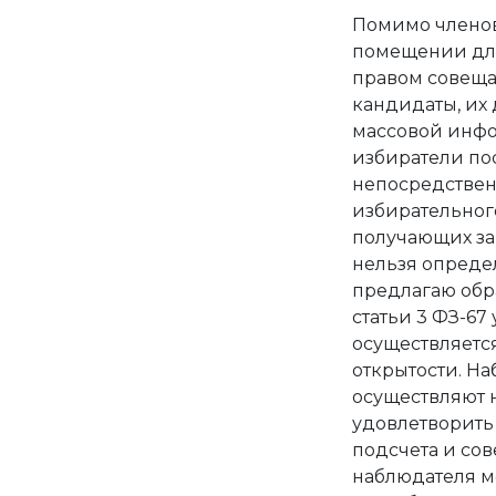
Помимо членов
помещении для
правом совещат
кандидаты, их
массовой инф
избиратели по
непосредствен
избирательного
получающих зар
нельзя определ
предлагаю обра
статьи 3 ФЗ-67
осуществляется
открытости. На
осуществляют 
удовлетворить
подсчета и со
наблюдателя м