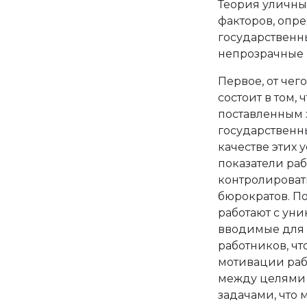
Теория уличны
факторов, опр
государственны
непрозрачные 
Первое, от чег
состоит в том,
поставленным 
государственны
качестве этих 
показатели раб
контролировать
бюрократов. П
работают с ун
вводимые для 
работников, ч
мотивации раб
между целями
задачами, что 