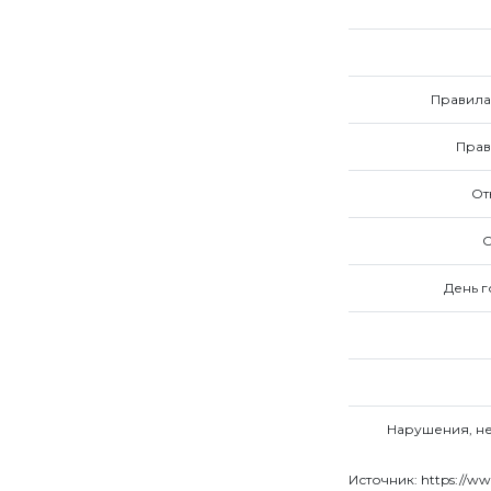
Правила
Прав
От
День г
Нарушения, не
Источник: https://ww