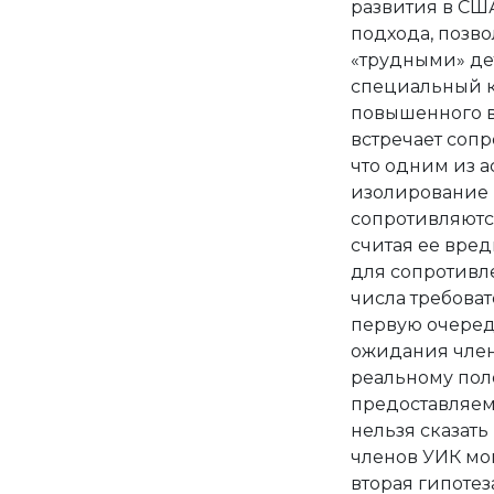
развития в СШ
подхода, позв
«трудными» дет
специальный к
повышенного в
встречает соп
что одним из а
изолирование 
сопротивляютс
считая ее вред
для сопротивл
числа требова
первую очеред
ожидания член
реальному пол
предоставляемы
нельзя сказать
членов УИК мо
вторая гипотез