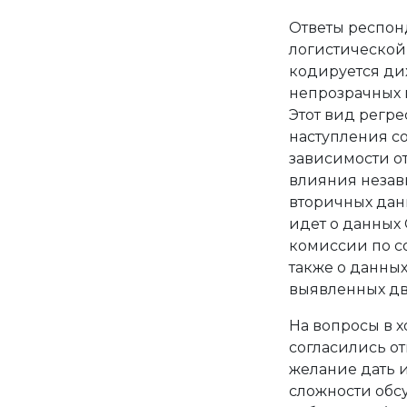
Ответы респон
логистической
кодируется ди
непрозрачных п
Этот вид регре
наступления со
зависимости о
влияния незав
вторичных дан
идет о данных
комиссии по со
также о данных
выявленных дв
На вопросы в 
согласились от
желание дать и
сложности обс