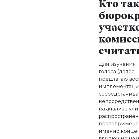
Кто та
бюрокр
участк
комисс
считат
Для изучения 
голоса (далее 
предлагаю вос
имплементации
сосредотачива
непосредствен
на анализе ули
распространен
правоприменен
именно концеп
влияющие на ч