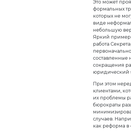
Это может про
формальных тр
которых не мог
виде неформал
небольшую вер
Яркий пример 
работа Секрета
первоначально
составленные 
сокращения ра
юридический я
При этом нере
клиентами, кот
их проблемы р
бюрократы раз
минимизироват
случаев. Напри
как реформа в