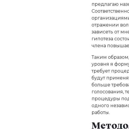
предлагаю наз
Соответственно
организациями
отражении воле
зависеть от мн
гипотеза состо
члена повышает
Таким образом
уровня я форм
требует процед
будут применя
больше требов
голосования, т
процедуры подв
одного незави
работы.
Методо