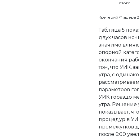
Итого
Критерий Фишера 20
Таблица 5 пока
двух часов ноч
значимо влияю
опорной катего
окончания рабо
том, что УИК, 
утра, с одинак
рассматриваем
параметров гов
УИК гораздо м
утра. Решение
показывает, ч
процедур в УИ
промежутков до
после 6:00 уве