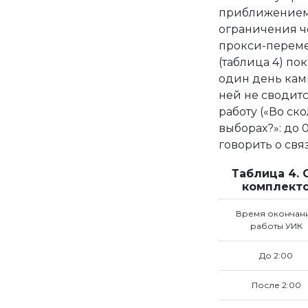
приближением 
ограничения че
прокси-переме
(таблица 4) по
один день камп
ней не сводитс
работу («Во ск
выборах?»: до 0:
говорить о свя
Таблица 4. 
комплекто
Время окончан
работы УИК
До 2:00
После 2:00