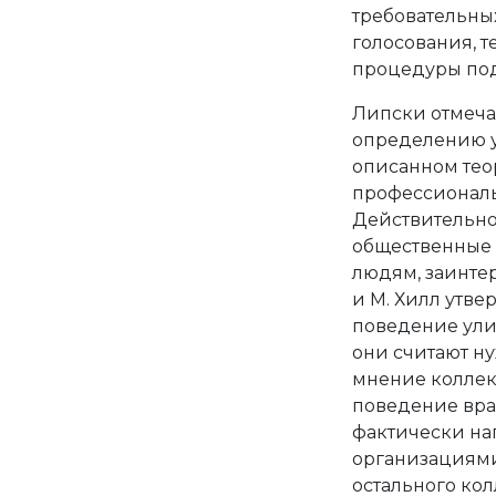
требовательны
голосования, т
процедуры под
Липски отмечал,
определению у
описанном тео
профессиональ
Действительно,
общественные 
людям, заинте
и М. Хилл утве
поведение улич
они считают н
мнение коллек
поведение вра
фактически на
организациями
остального кол