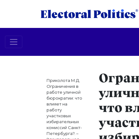
Огран
Приколота М.Д.
Ограничения в
уличн
работе уличной
бюрократии: что
влияет на
что в
работу
участковых
участ
избирательных
комиссий Санкт-
Петербурга?. –
изби