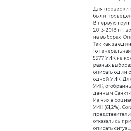
Для проверки 
были проведен
В первую груп
2013-2018 гг.:
на выборах. Оп
Так как за еди
то генеральная
5577 УИК на ко
разных выборах
описать один с
одной УИК. Дл
УИК, отобранн
данным Санкт-
Из них в соци
УИК (61,2%). С
представители 
отказались при
описать ситуац