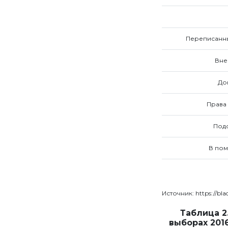
Переписанн
Вне
До
Права
Под
В пом
Источник: https://black
Таблица 2
выборах 201