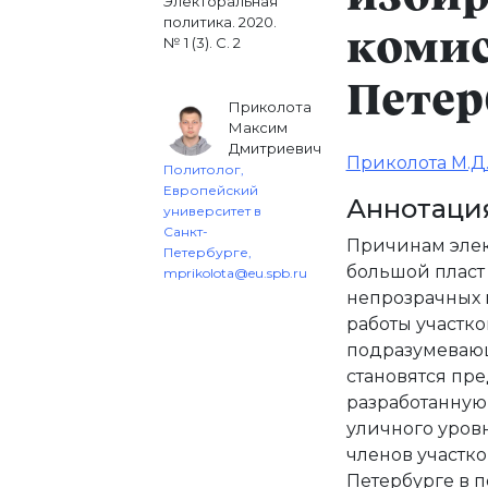
Электоральная
политика. 2020.
комис
№ 1 (3). С. 2
Петер
Приколота
Максим
Дмитриевич
Приколота М.Д
Политолог,
Европейский
Аннотаци
университет в
Санкт-
Причинам эле
Петербурге,
большой пласт
mprikolota@eu.spb.ru
непрозрачных 
работы участко
подразумевающ
становятся пр
разработанную
уличного уровн
членов участк
Петербурге в 