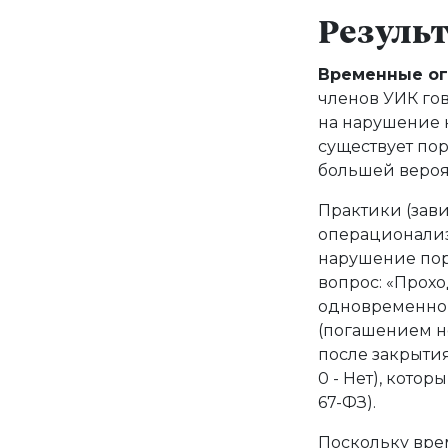
Резуль
Временные ог
членов УИК гов
на нарушение 
существует пор
большей вероя
Практики (зав
операционализ
нарушение пор
вопрос: «Прохо
одновременно
(погашением н
после закрытия
0 - Нет), котор
67-ФЗ).
Поскольку вре