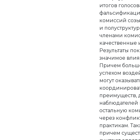
итогов голосов
фальсификациям
комиссий созыв
и полуструкту
членами комис
качественные 
Результаты пок
значимое влия
Причем большо
успехом воздей
могут оказыва
координировать
преимуществ, 
наблюдателей 
остальную ком
через конфлик
практикам. Та
причем сущест