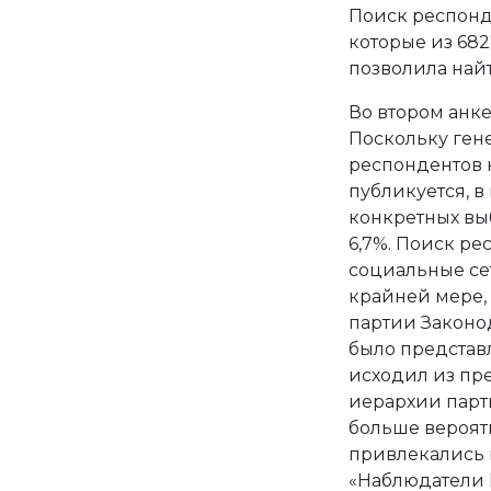
Поиск респонд
которые из 682
позволила найт
Во втором анке
Поскольку ген
респондентов н
публикуется, в
конкретных выб
6,7%. Поиск ре
социальные се
крайней мере,
партии Законо
было представл
исходил из пр
иерархии парти
больше вероятн
привлекались 
«Наблюдатели П