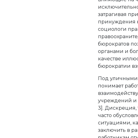
исключительно 
затрагивая пр
принуждения к
социологи прав
правоохранител
бюрократов по
органами и бо
качестве иллю
бюрократии вз
Под уличными 
понимает рабо
взаимодейству
учреждений и 
3]. Дискреция,
часто обуслов
ситуациями, к
заключить в р
работникам отн