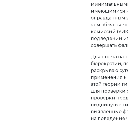
минимальными
имеющимися на
оправданным з
чем объясняет
комиссий (УИК
подведении ит
совершать фа
Для ответа на 
бюрократии, по
раскрываю сут
применения к 
этой теории г
для проверки 
проверки пред
выдвинутые гип
выявленные фа
на поведение ч