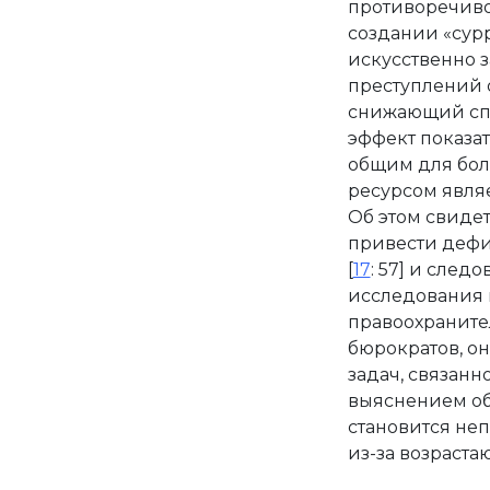
противоречиво
создании «сурр
искусственно 
преступлений 
снижающий сп
эффект показа
общим для бо
ресурсом явля
Об этом свидет
привести дефиц
[
17
: 57] и следо
исследования 
правоохраните
бюрократов, о
задач, связанн
выяснением об
становится не
из-за возраста