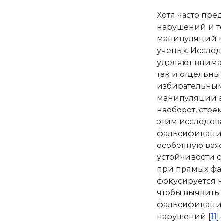
Хотя часто пр
нарушений и то
манипуляций н
ученых. Иссле
уделяют внима
так и отдельны
избирательным
манипуляции в
наоборот, стр
этим исследов
фальсификации
особенную важ
устойчивости 
при прямых фа
фокусируется н
чтобы выявить
фальсификации
нарушений [
11
]