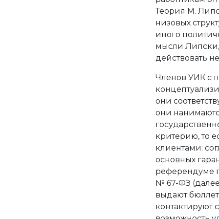
Теория М. Липс
низовых структ
иного политиче
мысли Липски,
действовать не 
Членов УИК с 
концептуализи
они соответств
они нанимаютс
государственно
критерию, то 
клиентами: сог
основных гаран
референдуме г
№ 67-ФЗ (далее
выдают бюллет
контактируют 
возможность у