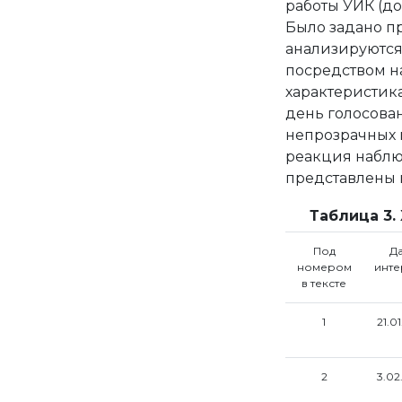
работы УИК (до 
Было задано п
анализируются
посредством на
характеристик
день голосован
непрозрачных 
реакция наблю
представлены 
Таблица 3.
Под
Да
номером
инте
в тексте
1
21.01
2
3.02