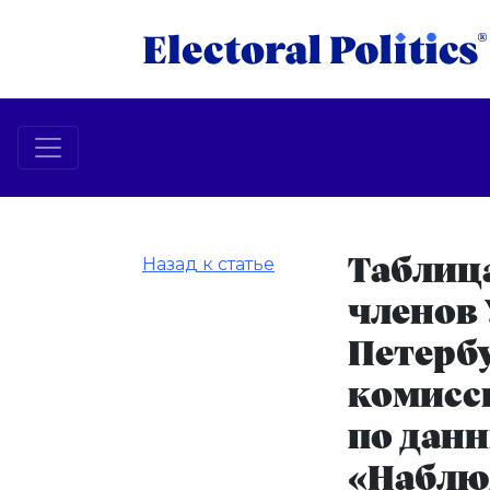
Назад к статье
Таблица
членов 
Петерб
комисс
по дан
«Наблю