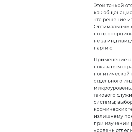
Этой точкой от
как общенацион
что решение и
Оптимальным с
по пропорциона
не за индивиду
партию.
Применение к 
показаться ст
политической 
отдельного инд
микроуровень.
такового служ
системы; выбор
космических те
излишнему пон
при изучении 
уровень отдел