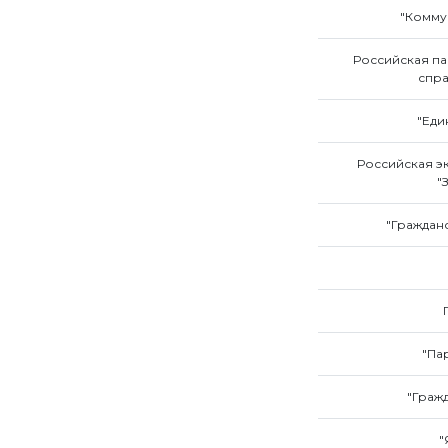
"Комму
Российская па
спра
"Еди
Российская э
"
"Граждан
"Па
"Граж
"