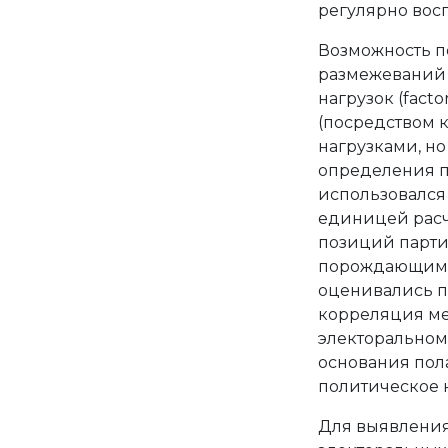
регулярно вос
Возможность п
размежеваний 
нагрузок (fact
(посредством 
нагрузками, но
определения п
использовался 
единицей расч
позиций парти
порождающим 
оценивались по
корреляция ме
электоральном
основания пола
политическое 
Для выявления