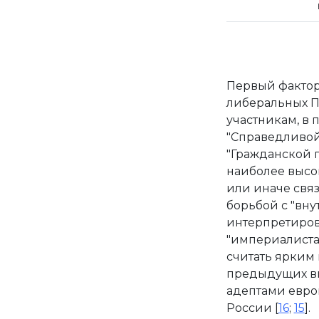
Первый фактор
либеральных П
участникам, в 
"Справедливой
"Гражданской 
наиболее высо
или иначе свя
борьбой с "внут
интерпретиров
"империалиста
считать ярким
предыдущих в
адептами евро
России [
16
;
15
].