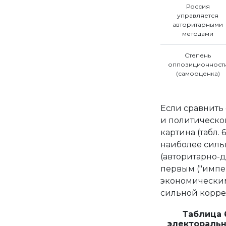
Россия
управляется
авторитарными
методами
Степень
оппозиционност
(самооценка)
Если сравнить
и политическом
картина (табл.
наиболее силь
(авторитарно-д
первым ("импе
экономическим
сильной корре
Таблица 
электоральн