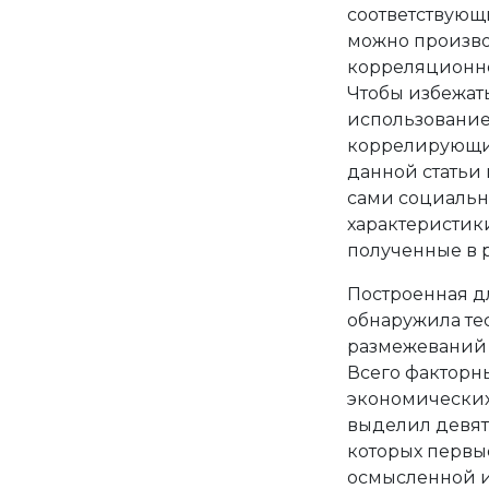
соответствующ
можно произво
корреляционно
Чтобы избежат
использование
коррелирующих
данной статьи
сами социальн
характеристик
полученные в р
Построенная дл
обнаружила тес
размежеваний 
Всего факторн
экономических
выделил девят
которых первы
осмысленной ин