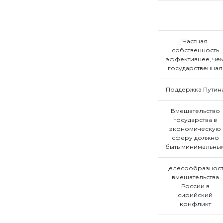
Частная
собственность
эффективнее, че
государственная
Поддержка Путин
Вмешательство
государства в
экономическую
сферу должно
быть минимальны
Целесообразност
вмешательства
России в
сирийский
конфликт