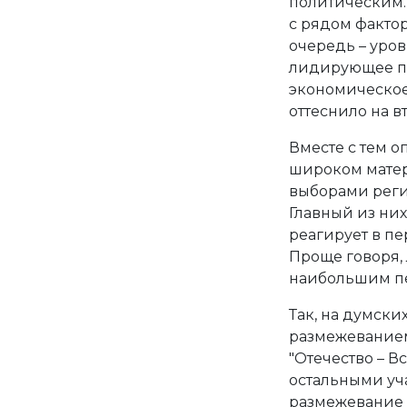
политическим. 
с рядом факто
очередь – уров
лидирующее п
экономическое 
оттеснило на в
Вместе с тем 
широком матер
выборами реги
Главный из них
реагирует в пе
Проще говоря, 
наибольшим пе
Так, на думски
размежеванием
"Отечество – В
остальными уч
размежевание