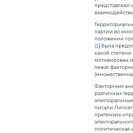
представляют 
взаимодействи
Территориальн
партии во мно
положении гол
15
] была предл
какой степени
мотивирован и
лежат факторн
(множественна
Факторным ана
различных тер
электоральные 
писали Липсет 
претензия опра
электоральног
политическая 