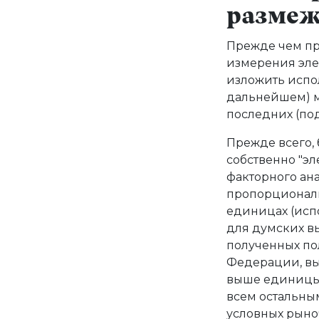
размеж
Прежде чем пр
измерения эле
изложить испо
дальнейшем) м
последних (под
Прежде всего,
собственно "э
факторного ана
пропорциональ
единицах (исп
для думских вы
полученных по
Федерации, вы
выше единицы:
всем остальны
условных рыноч