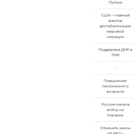
Путина
США – главный
фактор
дестабилизации
мировой
ситуации
Поддержка ДНР и
ЛНР
...
Повышение
пенсионного
возраста
Россия начала
войну на
Украине
Отменить закон
об НКО –