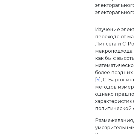
электоральног
электоральног
Изучение элек
переходе от ма
Липсета и С. Ро
макроподхода:
как бы с высот
математическо
более поздних 
[
5
], С. Бартолин
методов измер
однако предпо
характеристик
политической 
Размежевания, 
умозрительным