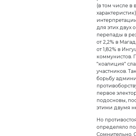
(в том числе 
характеристик
интерпретации
для этих двух
перепады в рез
от 2,2% в Мага
от 1,82% в Инг
коммунистов. 
"коалиция" сла
участников. Т
борьбу админи
противоборств
первое электо
подосновы, по
этими двумя н
Но противосто
определяло по
Сомнительно. 