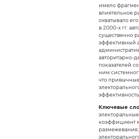
имело фрагмен
влиятельное р
охватывало ег
в 2000-х гг. а
существенно р
эффективный ар
административн
авторитарно-д
показателей с
ним системного
что привычные
электоральног
эффективность
Ключевые сло
электоральные
коэффициент м
размежевания;
электоральног