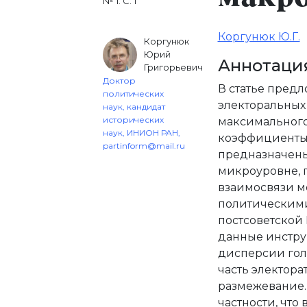
№ 1. С. 1
Коргунюк Ю.Г.
Коргунюк
Юрий
Аннотаци
Григорьевич
Доктор
В статье пред
политических
электоральных
наук, кандидат
исторических
максимального
наук, ИНИОН РАН,
коэффициенты 
partinform@mail.ru
предназначены
микроуровне, 
взаимосвязи 
политическим
постсоветской 
данные инстру
дисперсии голо
часть электора
размежевание.
частности, что 