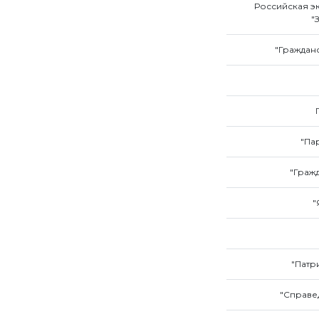
Российская э
"
"Граждан
"Па
"Граж
"
"Патр
"Справе