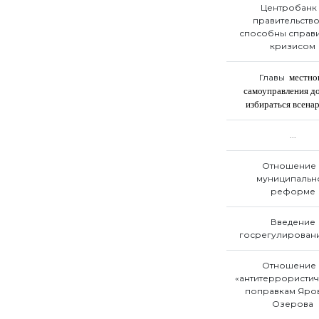
Центробанк
правительство
способны справи
кризисом
Главы
местно
самоуправления д
избираться всена
...
Отношение 
муниципальн
реформе
Введение
госрегулирован
Отношение 
«антитеррористи
поправкам Яро
Озерова