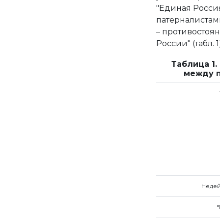
"Единая Россия
патерналистам
– противостоя
России" (табл. 1)
Таблица 1
между п
Недей