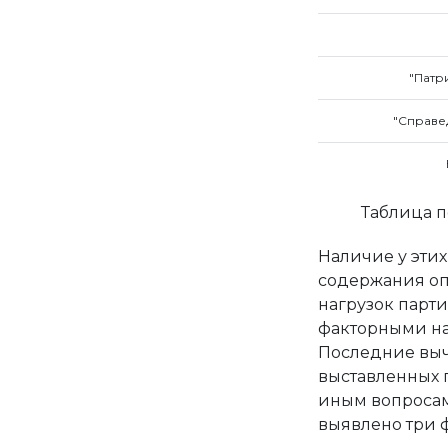
"Патр
"Справе
Таблица п
Наличие у эти
содержания оп
нагрузок парти
факторными на
Последние выч
выставленных 
иным вопросам
выявлено три фа