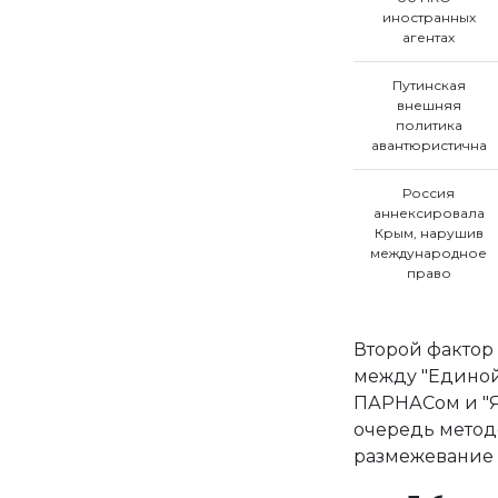
иностранных
агентах
Путинская
внешняя
политика
авантюристична
Россия
аннексировала
Крым, нарушив
международное
право
Второй фактор
между "Единой
ПАРНАСом и "Я
очередь методо
размежевание 