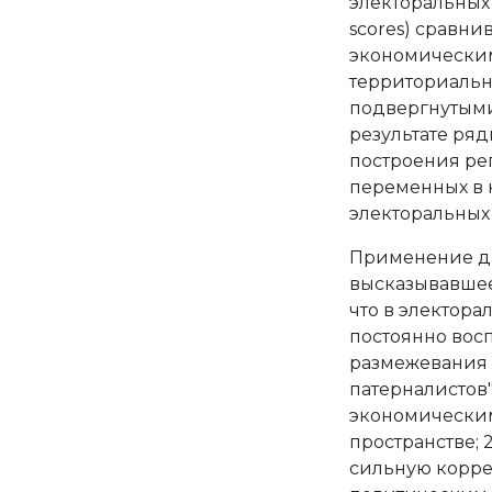
электоральных
scores) сравн
экономическим
территориальн
подвергнутыми
результате ря
построения ре
переменных в 
электоральных
Применение да
высказывавшее
что в электора
постоянно вос
размежевания (
патерналистов
экономически
пространстве; 
сильную корре