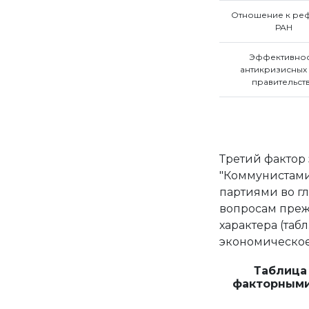
Отношение к ре
РАН
Эффективнос
антикризисных
правительст
Третий фактор
"Коммунистами
партиями во гл
вопросам преж
характера (таб
экономическое
Таблица
факторными