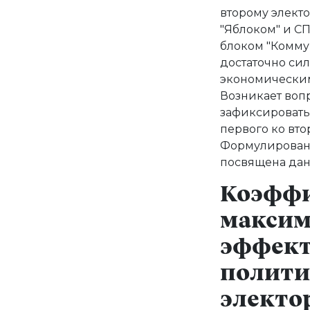
второму элект
"Яблоком" и СП
блоком "Коммун
достаточно си
экономическим
Возникает воп
зафиксировать
первого ко вт
Формулировани
посвящена данн
Коэфф
максим
эффект
полити
электо