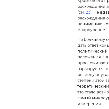
Кроме всего п
расхождения в
[см.
23
]. Не вд
расхождения о
пониманию конц
макроуровне.
По большому сч
дать ответ кон
политический 
положения. На 
прослеживается
варьируется не 
региону внутр
степени этой 
теоретическим,
это стало возм
самый микроур
измерения.