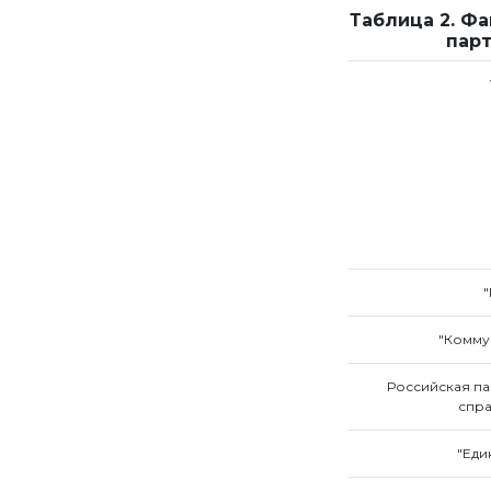
Таблица 2. Ф
парт
"Комму
Российская па
спра
"Еди