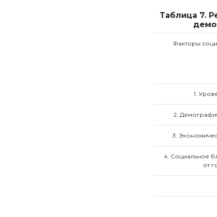
Таблица 7. 
демог
Факторы соци
1. Уро
2. Демографи
3. Экономиче
4. Социальное б
от г