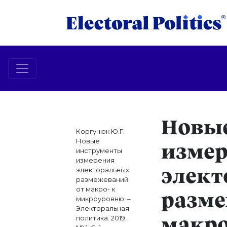
Новы
Коргунюк Ю.Г.
Новые
изме
инструменты
измерения
электоральных
элект
размежеваний:
от макро- к
разме
микроуровню. –
Электоральная
политика. 2019.
макро