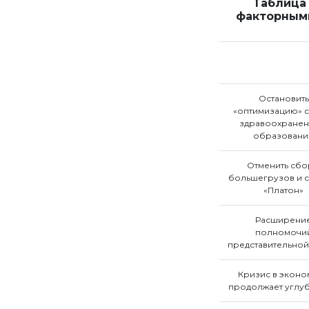
Таблица
факторными
Остановить
«оптимизацию» с
здравоохранен
образовани
Отменить сбо
большегрузов и с
«Платон»
Расширени
полномочи
представительной
Кризис в эконо
продолжает углуб