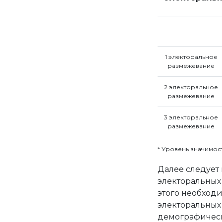
1 электоральное
размежевание
2 электоральное
размежевание
3 электоральное
размежевание
* Уровень значимости
Далее следует 
электоральных
этого необходи
электоральных
демографичес