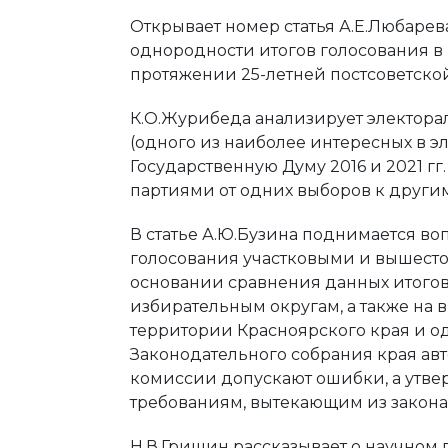
Открывает номер статья А.Е.Любарев
однородности итогов голосования в
протяжении 25-летней постсоветско
К.О.Журибеда анализирует электора
(одного из наиболее интересных в э
Государственную Думу 2016 и 2021 гг
партиями от одних выборов к другим
В статье А.Ю.Бузина поднимается во
голосования участковыми и вышес
основании сравнения данных итого
избирательным округам, а также на 
территории Красноярского края и 
Законодательного собрания края авт
комиссии допускают ошибки, а утве
требованиям, вытекающим из закона
Н.В.Гришин рассказывает о научном