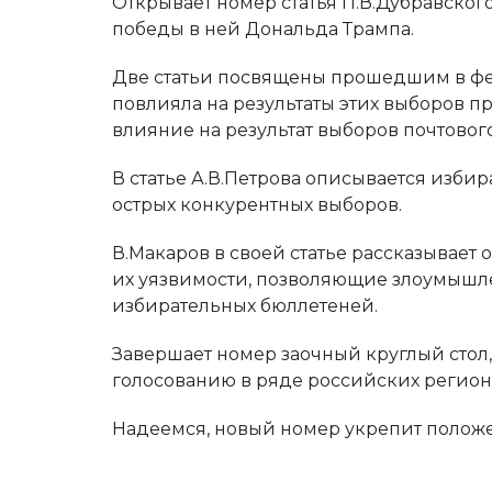
Открывает номер статья П.В.Дубравског
победы в ней Дональда Трампа.
Две статьи посвящены прошедшим в февр
повлияла на результаты этих выборов 
влияние на результат выборов почтовог
В статье А.В.Петрова описывается изби
острых конкурентных выборов.
В.Макаров в своей статье рассказывает
их уязвимости, позволяющие злоумышле
избирательных бюллетеней.
Завершает номер заочный круглый стол
голосованию в ряде российских регион
Надеемся, новый номер укрепит положен