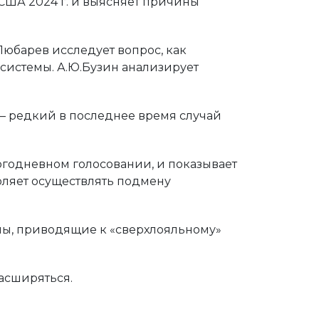
США 2024 г. и выясняет причины
Любарев исследует вопрос, как
системы. А.Ю.Бузин анализирует
. – редкий в последнее время случай
ногодневном голосовании, и показывает
оляет осуществлять подмену
мы, приводящие к «сверхлояльному»
расширяться.