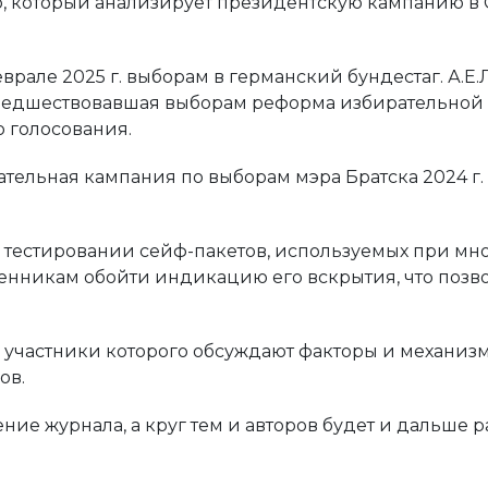
о, который анализирует президентскую кампанию в 
але 2025 г. выборам в германский бундестаг. А.Е.
предшествовавшая выборам реформа избирательной 
о голосования.
рательная кампания по выборам мэра Братска 2024 г
 о тестировании сейф-пакетов, используемых при м
нникам обойти индикацию его вскрытия, что позв
, участники которого обсуждают факторы и механиз
ов.
ие журнала, а круг тем и авторов будет и дальше 