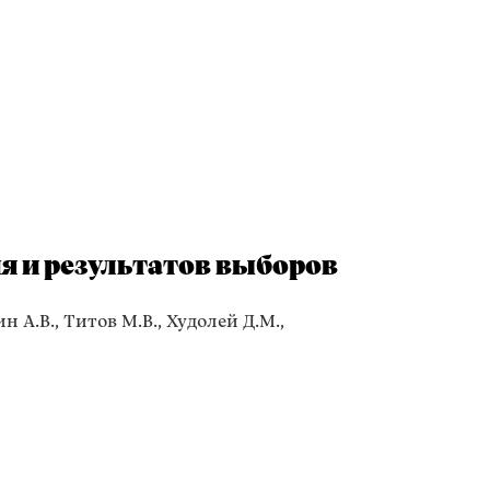
 и результатов выборов
н А.В., Титов М.В., Худолей Д.М.,