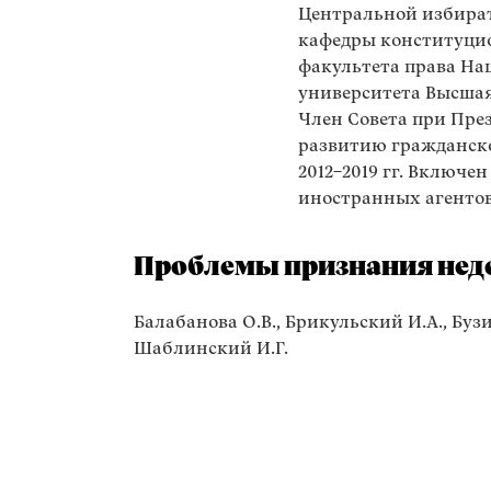
Центральной избира
кафедры конституци
факультета права На
университета Высшая
Член Совета при Пре
развитию гражданско
2012–2019 гг. Включе
иностранных агентов
Проблемы признания неде
Балабанова О.В., Брикульский И.А., Бузин
Шаблинский И.Г.