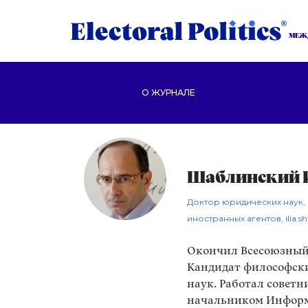
МЕЖ
О ЖУРНАЛЕ
Шаблинский И
Доктор юридических наук,
иностранных агентов,
ilia.
Окончил Всесоюзный
Кандидат философски
наук. Работал советн
начальником Информ