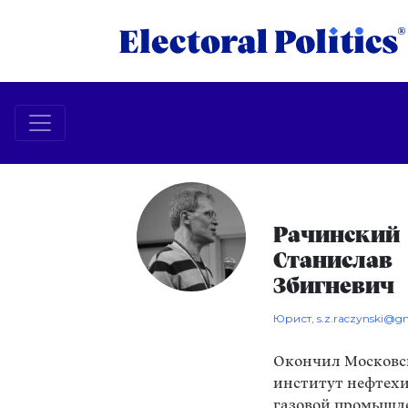
Рачинский
Станислав
Збигневич
Юрист,
s.z.raczynski@g
Окончил Москов
институт нефтех
газовой промышл