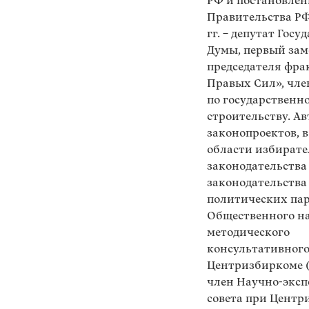
РФ и постановле
Правительства РФ.
гг. – депутат Гос
Думы, первый зам
председателя фра
Правых Сил», чле
по государственн
строительству. Ав
законопроектов, в
области избирате
законодательства
законодательства
политических пар
Общественного н
методического
консультативного
Центризбиркоме (
член Научно-эксп
совета при Центр