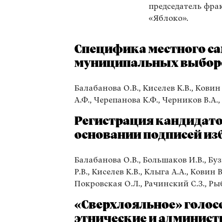
председатель фра
«Яблоко».
Специфика местного с
муниципальных выбор
Балабанова О.В., Киселев К.В., Ковин 
А.Ф., Черепанова К.Ф., Черников В.А.
Регистрация кандидато
основании подписей из
Балабанова О.В., Большаков И.В., Буз
Р.В., Киселев К.В., Клыга А.А., Ковин 
Покровская О.Л., Рачинский С.З., Рыб
«Сверхлояльное» голосо
этнические и админис