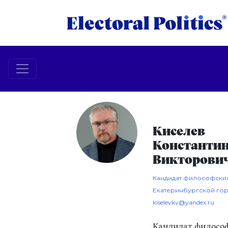
Киселев
Константи
Викторови
Кандидат философских 
Екатеринбургской гор
kiselevkv@yandex.ru
Кандидат филосо