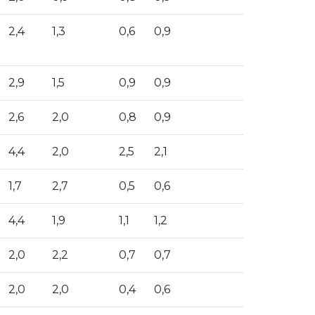
2,4
1,3
0,6
0,9
2,9
1,5
0,9
0,9
2,6
2,0
0,8
0,9
4,4
2,0
2,5
2,1
1,7
2,7
0,5
0,6
4,4
1,9
1,1
1,2
2,0
2,2
0,7
0,7
2,0
2,0
0,4
0,6