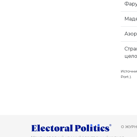
Фар
Мад
Азо
Стра
цел
Источник:
Port.).
О ЖУРН