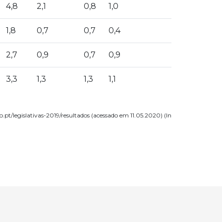
4,8
2,1
0,8
1,0
1,8
0,7
0,7
0,4
2,7
0,9
0,7
0,9
3,3
1,3
1,3
1,1
t/legislativas-2019/resultados (acessado em 11.05.2020) (In