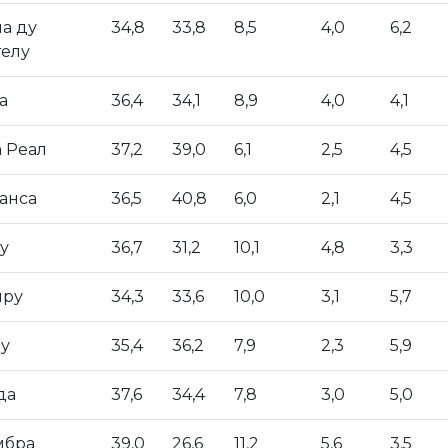
а ду
34,8
33,8
8,5
4,0
6,2
елу
а
36,4
34,1
8,9
4,0
4,1
 Реал
37,2
39,0
6,1
2,5
4,5
анса
36,5
40,8
6,0
2,1
4,5
у
36,7
31,2
10,1
4,8
3,3
йру
34,3
33,6
10,0
3,1
5,7
у
35,4
36,2
7,9
2,3
5,9
да
37,6
34,4
7,8
3,0
5,0
мбра
39,0
26,6
11,2
5,6
3,5