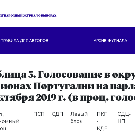
ДУНАРОДНЫЙ ЖУРНАЛ О ВЫБОРАХ
ПРАВИЛА ДЛЯ АВТОРОВ
АРХИВ ЖУРНАЛА
блица 3. Голосование в ок
гионах Португалии на пар
ктября 2019 г. (в проц. гол
г,
ПСП
СДП
Левый
ПКП
СДЦ-
ономный
блок
-
НП
он
КДЕ