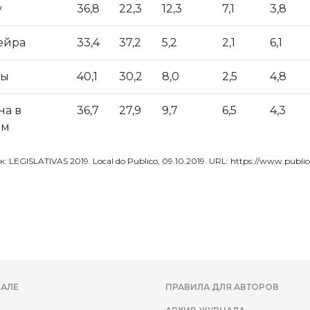
у
36,8
22,3
12,3
7,1
3,8
ейра
33,4
37,2
5,2
2,1
6,1
ры
40,1
30,2
8,0
2,5
4,8
на в
36,7
27,9
9,7
6,5
4,3
ом
 LEGISLATIVAS 2019. Local do Publico, 09.10.2019. URL: https://www.publico.p
АЛЕ
ПРАВИЛА ДЛЯ АВТОРОВ