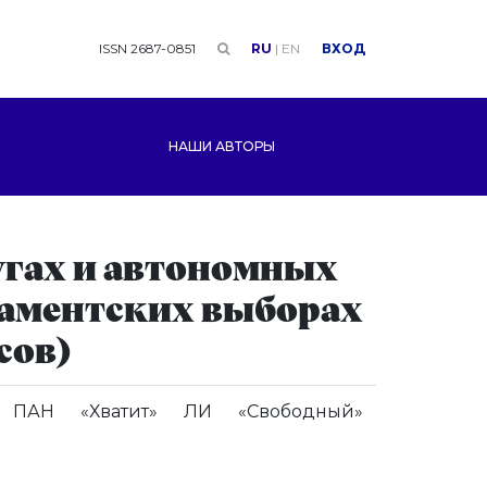
ISSN 2687-0851
RU
|
EN
ВХОД
НАШИ АВТОРЫ
ругах и автономных
ламентских выборах
осов)
ПАН
«Хватит»
ЛИ
«Свободный»