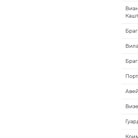
Виан
Кашт
Браг
Вила
Браг
Порт
Аве
Визе
Гуар
Кои