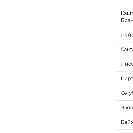
Кашт
Бран
Лей
Сант
Лисс
Порт
Сету
Эвор
Бей