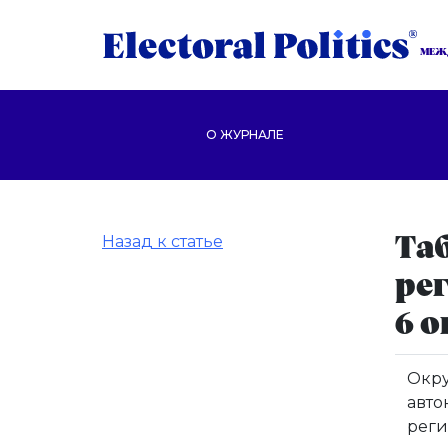
МЕЖ
О ЖУРНАЛЕ
Назад к статье
Та
ре
6 о
Окру
авт
реги