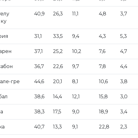
елу
40,9
26,3
11,1
4,8
3,7
ку
рия
31,1
33,5
9,4
4,3
5,3
арен
37,1
25,2
10,2
7,6
4,7
абон
36,7
22,6
9,7
7,8
4,4
але-гре
44,6
20,1
8,1
10,6
3,8
бал
38,6
14,4
12,1
15,8
3,0
а
38,3
17,5
9,0
18,9
3,4
жа
40,7
13,3
9,1
22,8
2,3