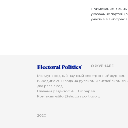
Примечание. Данные
указанных партий (ht
участие в выборах 
О ЖУРНАЛЕ
Международный научный электронный журнал.
Выходит с 2019 года на русском и английском яз
два раза в год.
Главный редактор А.Е.Любарев.
Контакты:
editor@electoralpolitics.org
2020