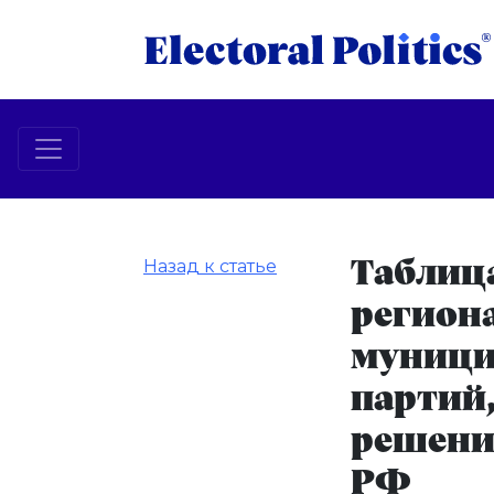
Назад к статье
Таблица
регион
муници
партий
решени
РФ